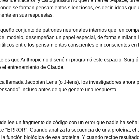
res identificaron y cartografiaron lo que llaman el J-space, un 
onde se forman pensamientos silenciosos, es decir, ideas que 
ente en sus respuestas.
queño conjunto de patrones neuronales internos que, en compar
el modelo, desempeñan un papel especial, de forma similar a la
tíficos entre los pensamientos conscientes e inconscientes en
e es que Anthropic no diseñó ni programó este espacio. Surgió
 el entrenamiento de Claude.
ca llamada Jacobian Lens (o J-lens), los investigadores ahora 
ensando" incluso antes de que genere una respuesta.
e lee un fragmento de código con un error que nadie ha señal
e "ERROR". Cuando analiza la secuencia de una proteína, el J
 la función biológica de esa proteína. Y cuando recibe resultad