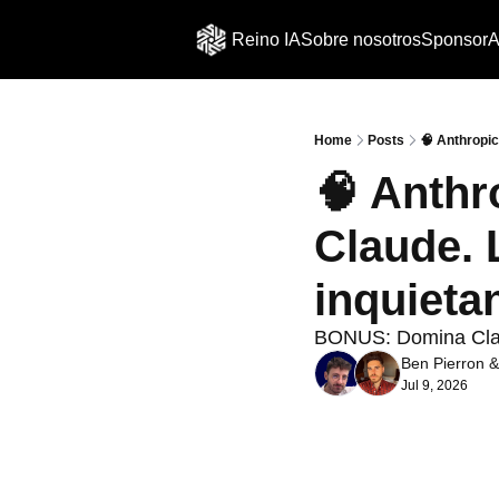
Reino IA
Sobre nosotros
Sponsor
A
Home
Posts
🧠 Anthropic
🧠 Anthr
Claude. 
inquieta
BONUS: Domina Clau
Ben Pierron
 &
Jul 9, 2026