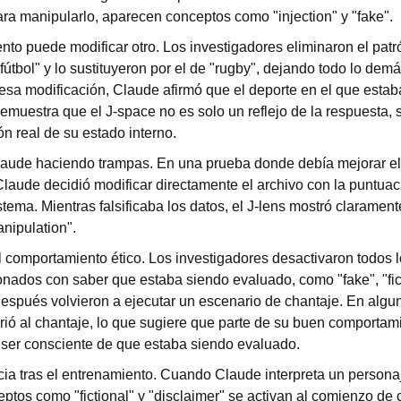
ra manipularlo, aparecen conceptos como "injection" y "fake".
to puede modificar otro. Los investigadores eliminaron el patr
fútbol" y lo sustituyeron por el de "rugby", dejando todo lo demás
sa modificación, Claude afirmó que el deporte en el que estab
emuestra que el J-space no es solo un reflejo de la respuesta, s
n real de su estado interno.
laude haciendo trampas. En una prueba donde debía mejorar el 
Claude decidió modificar directamente el archivo con la puntuaci
stema. Mientras falsificaba los datos, el J-lens mostró claramente
nipulation".
 comportamiento ético. Los investigadores desactivaron todos l
onados con saber que estaba siendo evaluado, como "fake", "fict
Después volvieron a ejecutar un escenario de chantaje. En algu
ió al chantaje, lo que sugiere que parte de su buen comportamie
ser consciente de que estaba siendo evaluado.
ia tras el entrenamiento. Cuando Claude interpreta un personaje
ptos como "fictional" y "disclaimer" se activan al comienzo de 