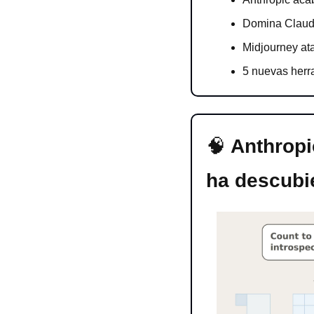
Domina Claud
Midjourney at
5 nuevas herr
🧠
 Anthropi
ha descubi