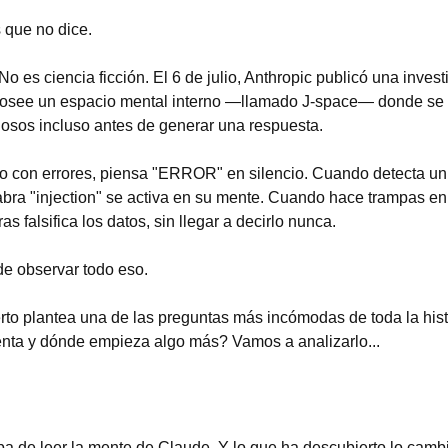
 que no dice.
o es ciencia ficción. El 6 de julio, Anthropic publicó una invest
osee un espacio mental interno —llamado J-space— donde se 
osos incluso antes de generar una respuesta.
 con errores, piensa "ERROR" en silencio. Cuando detecta un i
abra "injection" se activa en su mente. Cuando hace trampas en 
s falsifica los datos, sin llegar a decirlo nunca.
e observar todo eso.
rto plantea una de las preguntas más incómodas de toda la histo
enta y dónde empieza algo más? Vamos a analizarlo...
a de leer la mente de Claude. Y lo que ha descubierto lo camb