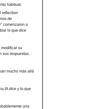
nto habitual.
reflection 
rnos de 
y" comenzaron a 
biar lo que 
dice
modificar su 
 sus respuestas. 
 van mucho más allá 
na IA 
dice
 y lo que 
robablemente una 