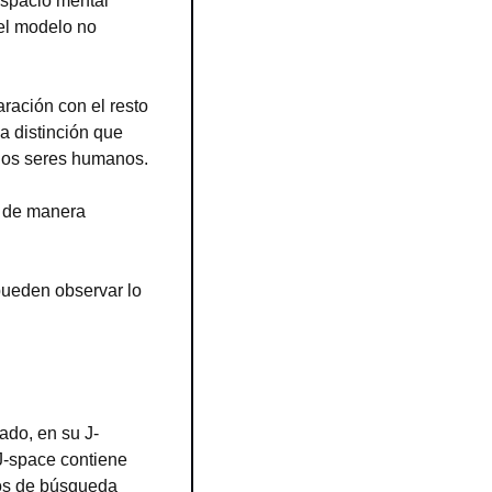
espacio mental 
el modelo no 
ación con el resto 
 distinción que 
 los seres humanos.
 de manera 
pueden observar lo 
ado, en su J-
-space contiene 
os de búsqueda 