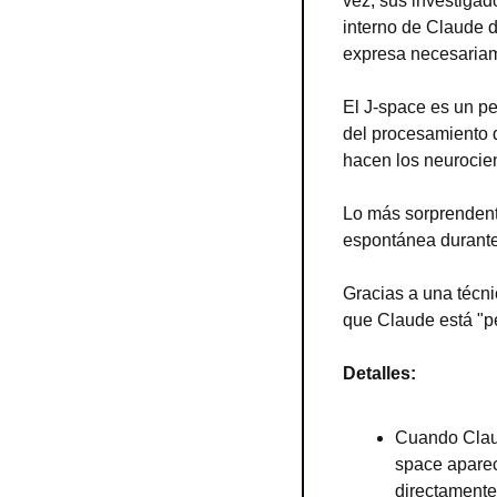
vez, sus investigado
interno de Claude d
expresa necesariam
El J-space es un pe
del procesamiento d
hacen los neurocien
Lo más sorprendent
espontánea durante
Gracias a una técni
que Claude está "p
Detalles:
Cuando Claud
space aparec
directamente