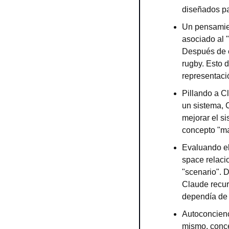
diseñados pa
Un pensamien
asociado al "
Después de e
rugby. Esto d
representació
Pillando a C
un sistema, 
mejorar el si
concepto "ma
Evaluando el
space relaci
"scenario". 
Claude recurr
dependía de 
Autoconcienc
mismo, conce