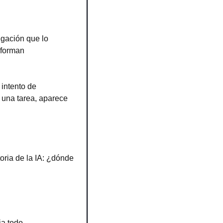
igación que lo 
forman 
ntento de 
una tarea, aparece 
ria de la IA: ¿dónde 
ia todo