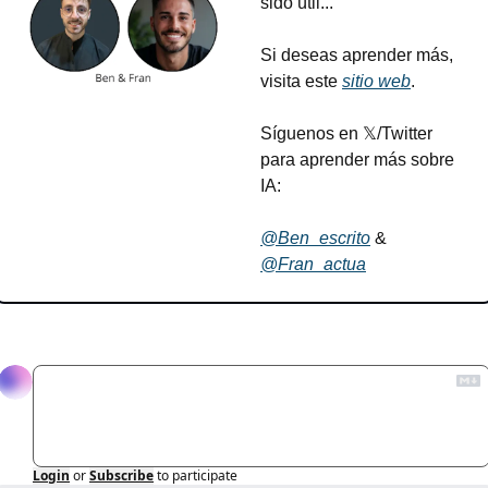
sido útil...
Si deseas aprender más, 
visita este 
sitio web
.
Síguenos en 𝕏/Twitter 
para aprender más sobre 
IA:
@Ben_escrito
 & 
@Fran_actua
Reply
Login
or
Subscribe
to participate