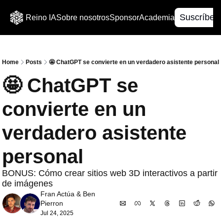
Suscríbet
Reino IA
Sobre nosotros
Sponsor
Academia
Home
Posts
🤩 ChatGPT se convierte en un verdadero asistente personal
🤩 ChatGPT se 
convierte en un 
verdadero asistente 
personal
BONUS: Cómo crear sitios web 3D interactivos a partir 
de imágenes
Fran Actúa
 & 
Ben 
Pierron
Jul 24, 2025