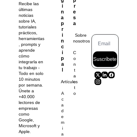
g
p
Recibe las 
i
r
últimas 
n
e
noticias 
a 
s
sobre IA, 
p
a
tutoriales 
r
prácticos, 
i
Sobre 
herramientas
n
nosotros
, prompts y 
c
aprende 
i
C
cómo 
p
o
Suscríbete
integrarla en 
a
n
tu trabajo - 
l
t
Todo en solo 
a
10 minutos 
Artículos
c
por semana. 
t
Únete a 
A
o
+40.000 
c
lectores de 
a
empresas 
d
como 
e
Google, 
m
Microsoft y 
i
Apple.
a