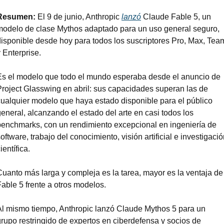
Resumen: 
El 9 de junio, Anthropic 
lanzó
 Claude Fable 5, un 
modelo de clase Mythos adaptado para un uso general seguro, 
disponible desde hoy para todos los suscriptores Pro, Max, Team
 Enterprise.
Es el modelo que todo el mundo esperaba desde el anuncio de 
Project Glasswing en abril: sus capacidades superan las de 
cualquier modelo que haya estado disponible para el público 
eneral, alcanzando el estado del arte en casi todos los 
benchmarks, con un rendimiento excepcional en ingeniería de 
oftware, trabajo del conocimiento, visión artificial e investigació
ientífica.
Cuanto más larga y compleja es la tarea, mayor es la ventaja de 
Fable 5 frente a otros modelos.
Al mismo tiempo, Anthropic lanzó Claude Mythos 5 para un 
grupo restringido de expertos en ciberdefensa y socios de 