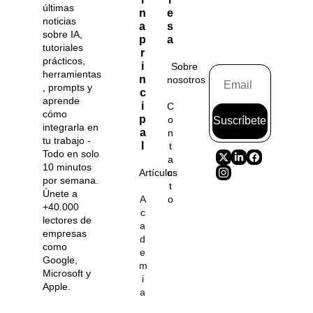
últimas 
n
e
noticias 
a 
s
sobre IA, 
p
a
tutoriales 
r
prácticos, 
i
Sobre 
herramientas
n
nosotros
, prompts y 
c
aprende 
i
C
cómo 
p
o
Suscríbete
integrarla en 
a
n
tu trabajo - 
l
t
Todo en solo 
a
10 minutos 
Artículos
c
por semana. 
t
Únete a 
A
o
+40.000 
c
lectores de 
a
empresas 
d
como 
e
Google, 
m
Microsoft y 
i
Apple.
a