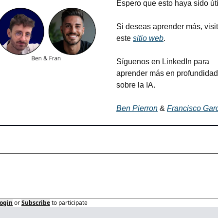
Espero que esto haya sido útil
Si deseas aprender más, visit
este 
sitio web
.
Síguenos en LinkedIn para 
aprender más en profundidad 
sobre la IA.
Ben Pierron
 & 
Francisco Gar
y
ogin
or
Subscribe
to participate