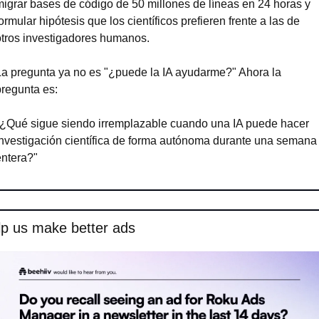
migrar bases de código de 50 millones de líneas en 24 horas y 
ormular hipótesis que los científicos prefieren frente a las de 
otros investigadores humanos.
La pregunta ya no es "¿puede la IA ayudarme?" Ahora la 
pregunta es:
"¿Qué sigue siendo irremplazable cuando una IA puede hacer 
investigación científica de forma autónoma durante una semana 
entera?"
lp us make better ads