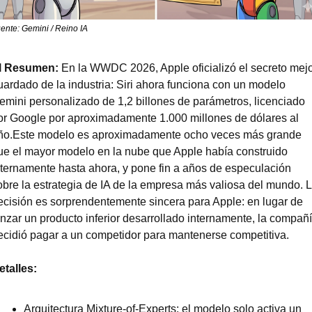
ente: Gemini / Reino IA
l Resumen:
 En la WWDC 2026, Apple oficializó el secreto mejo
uardado de la industria: Siri ahora funciona con un modelo 
emini personalizado de 1,2 billones de parámetros, licenciado 
or Google por aproximadamente 1.000 millones de dólares al 
ño.Este modelo es aproximadamente ocho veces más grande 
ue el mayor modelo en la nube que Apple había construido 
nternamente hasta ahora, y pone fin a años de especulación 
obre la estrategia de IA de la empresa más valiosa del mundo. L
ecisión es sorprendentemente sincera para Apple: en lugar de 
anzar un producto inferior desarrollado internamente, la compañí
ecidió pagar a un competidor para mantenerse competitiva.
etalles:
Arquitectura Mixture-of-Experts: el modelo solo activa un 