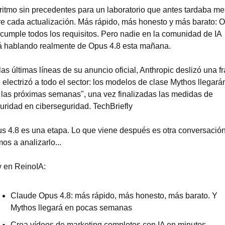
ritmo sin precedentes para un laboratorio que antes tardaba me
re cada actualización. Más rápido, más honesto y más barato: O
 cumple todos los requisitos. Pero nadie en la comunidad de IA 
á hablando realmente de Opus 4.8 esta mañana.
las últimas líneas de su anuncio oficial, Anthropic deslizó una fr
 electrizó a todo el sector: los modelos de clase Mythos llegarán
 las próximas semanas", una vez finalizadas las medidas de 
uridad en ciberseguridad. TechBriefly
s 4.8 es una etapa. Lo que viene después es otra conversación.
os a analizarlo...
 en ReinoIA:
Claude Opus 4.8: más rápido, más honesto, más barato. Y 
Mythos llegará en pocas semanas
Crea vídeos de marketing completos con IA en minutos