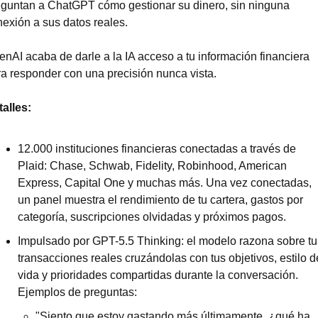
eguntan a ChatGPT cómo gestionar su dinero, sin ninguna 
exión a sus datos reales.
nAI acaba de darle a la IA acceso a tu información financiera 
a responder con una precisión nunca vista.
alles:
12.000 instituciones financieras conectadas a través de 
Plaid: Chase, Schwab, Fidelity, Robinhood, American 
Express, Capital One y muchas más. Una vez conectadas, 
un panel muestra el rendimiento de tu cartera, gastos por 
categoría, suscripciones olvidadas y próximos pagos.
Impulsado por GPT-5.5 Thinking: el modelo razona sobre tus
transacciones reales cruzándolas con tus objetivos, estilo de
vida y prioridades compartidas durante la conversación. 
Ejemplos de preguntas:
"Siento que estoy gastando más últimamente, ¿qué ha 