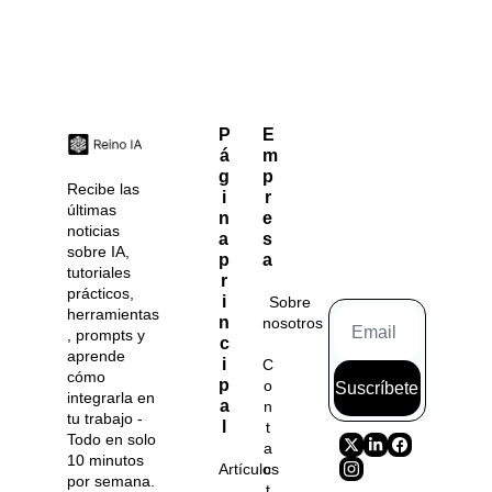
P
E
á
m
g
p
Recibe las 
i
r
últimas 
n
e
noticias 
a 
s
sobre IA, 
p
a
tutoriales 
r
prácticos, 
i
Sobre 
herramientas
n
nosotros
, prompts y 
c
aprende 
i
C
cómo 
p
o
Suscríbete
integrarla en 
a
n
tu trabajo - 
l
t
Todo en solo 
a
10 minutos 
Artículos
c
por semana. 
t