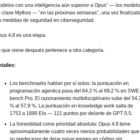
delos con una inteligencia aún superior a Opus" — los modelo
 clase Mythos — "en las próximas semanas", una vez finalizada
s medidas de seguridad en ciberseguridad.
us 4.8 es una etapa.
 que viene después pertenece a otra categoría.
talles:
Los benchmarks hablan por sí solos: la puntuación en 
programación agentica pasa del 64,3 % al 69,2 % en SWE
bench Pro. El razonamiento multidisciplinario sube del 54,7
% al 57,9 %. La puntuación en knowledge work salta de 
1753 a 1890 Elo — 121 puntos por delante de GPT-5.5.
La honestidad como prioridad absoluta: Opus 4.8 tiene 
aproximadamente cuatro veces menos probabilidades que 
su predecesor de dejar pasar errores en código sin 