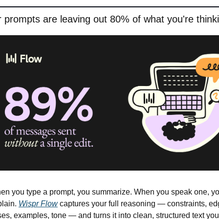
 prompts are leaving out 80% of what you're think
en you type a prompt, you summarize. When you speak one, yo
lain. 
Wispr Flow
 captures your full reasoning — constraints, ed
es, examples, tone — and turns it into clean, structured text you 