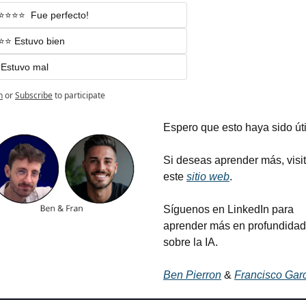
⭐️⭐️⭐️⭐️  Fue perfecto!
⭐️⭐️ Estuvo bien
 Estuvo mal
n
or
Subscribe
to participate
Espero que esto haya sido útil
Si deseas aprender más, visit
este 
sitio web
.
Síguenos en LinkedIn para 
aprender más en profundidad 
sobre la IA.
Ben Pierron
 & 
Francisco Gar