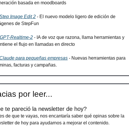
neración basada en moodboards
Step Image Edit 2
 - El nuevo modelo ligero de edición de 
ágenes de StepFun
GPT-Realtime-2
 - IA de voz que razona, llama herramientas y 
tiene el flujo en llamadas en directo
Claude para pequeñas empresas
 - Nuevas herramientas para 
minas, facturas y campañas.
cias por leer...
e te pareció la newsletter de hoy?
es de que te vayas, nos encantaría saber qué opinas sobre la 
sletter de hoy para ayudarnos a mejorar el contenido.