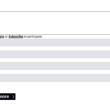
gin
or
Subscribe
to participate
p Reading
more