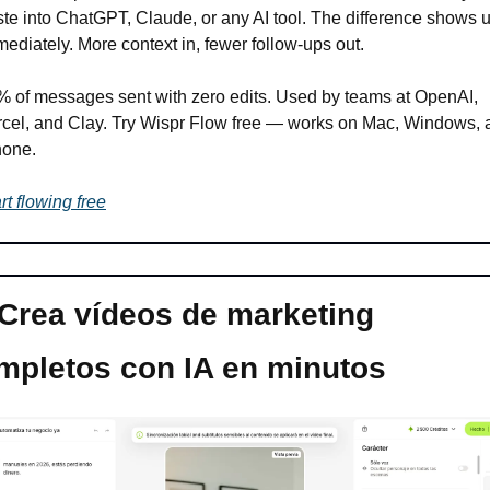
te into ChatGPT, Claude, or any AI tool. The difference shows u
ediately. More context in, fewer follow-ups out.
 of messages sent with zero edits. Used by teams at OpenAI, 
rcel, and Clay. Try Wispr Flow free — works on Mac, Windows, a
hone.
rt flowing free
Crea vídeos de marketing 
mpletos con IA en minutos