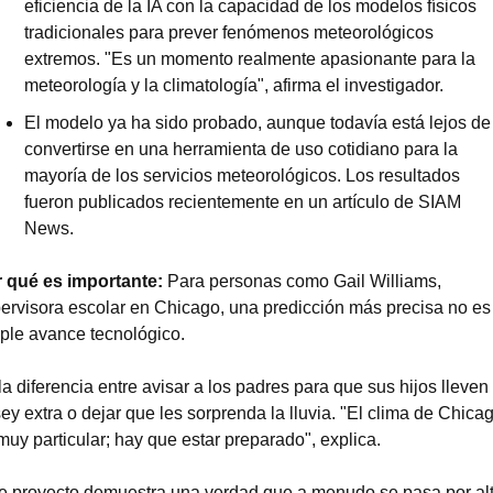
eficiencia de la IA con la capacidad de los modelos físicos 
tradicionales para prever fenómenos meteorológicos 
extremos. "Es un momento realmente apasionante para la 
meteorología y la climatología", afirma el investigador.
El modelo ya ha sido probado, aunque todavía está lejos de 
convertirse en una herramienta de uso cotidiano para la 
mayoría de los servicios meteorológicos. Los resultados 
fueron publicados recientemente en un artículo de SIAM 
News.
 qué es importante:
 Para personas como Gail Williams, 
ervisora escolar en Chicago, una predicción más precisa no es 
ple avance tecnológico.
la diferencia entre avisar a los padres para que sus hijos lleven 
sey extra o dejar que les sorprenda la lluvia. "El clima de Chicag
muy particular; hay que estar preparado", explica.
e proyecto demuestra una verdad que a menudo se pasa por alt