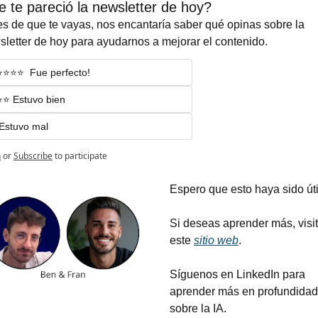
 te pareció la newsletter de hoy?
s de que te vayas, nos encantaría saber qué opinas sobre la 
letter de hoy para ayudarnos a mejorar el contenido.
⭐️⭐️⭐️⭐️  Fue perfecto!
⭐️⭐️ Estuvo bien
 Estuvo mal
n
or
Subscribe
to participate
Espero que esto haya sido útil
Si deseas aprender más, visit
este 
sitio web
.
Síguenos en LinkedIn para 
aprender más en profundidad 
sobre la IA.