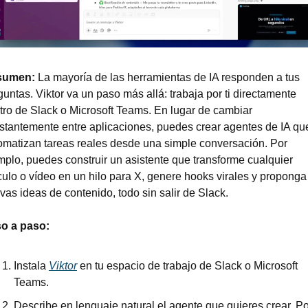
sumen: 
La mayoría de las herramientas de IA responden a tus 
guntas. Viktor va un paso más allá: trabaja por ti directamente 
tro de Slack o Microsoft Teams. En lugar de cambiar 
stantemente entre aplicaciones, puedes crear agentes de IA que
omatizan tareas reales desde una simple conversación. Por 
mplo, puedes construir un asistente que transforme cualquier 
ículo o vídeo en un hilo para X, genere hooks virales y proponga 
vas ideas de contenido, todo sin salir de Slack.
o a paso:
Instala 
Viktor
 en tu espacio de trabajo de Slack o Microsoft 
Teams.
Describe en lenguaje natural el agente que quieres crear. Por