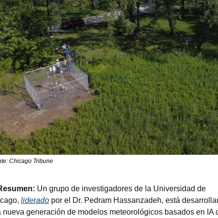
te: Chicago Tribune
 Resumen:
 Un grupo de investigadores de la Universidad de 
cago, 
liderado
 por el Dr. Pedram Hassanzadeh, está desarrolla
 nueva generación de modelos meteorológicos basados en IA c