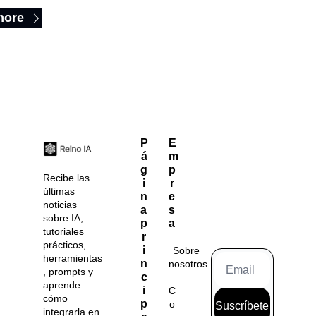
more
P
E
á
m
g
p
Recibe las 
i
r
últimas 
n
e
noticias 
a 
s
sobre IA, 
p
a
tutoriales 
r
prácticos, 
i
Sobre 
herramientas
n
nosotros
, prompts y 
c
aprende 
i
C
cómo 
p
o
Suscríbete
integrarla en 