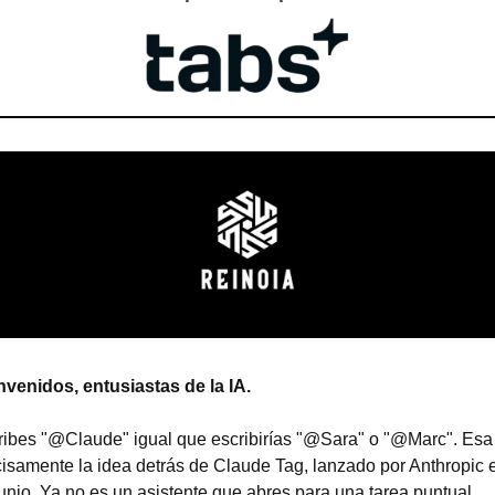
nvenidos, entusiastas de la IA.
ribes "@Claude" igual que escribirías "@Sara" o "@Marc". Esa 
isamente la idea detrás de Claude Tag, lanzado por Anthropic e
unio. Ya no es un asistente que abres para una tarea puntual.