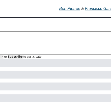
Ben Pierron
 & 
Francisco Gar
gin
or
Subscribe
to participate
p Reading