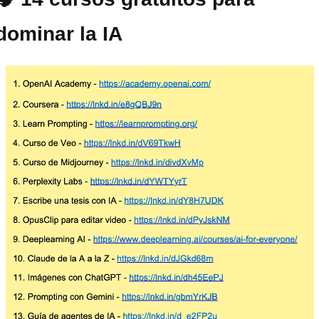
dominar la IA