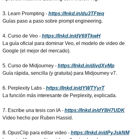
3. Learn Prompting - 
https://lnkd.in/du3TFteq
Guías paso a paso sobre prompt engineering.
4. Curso de Veo - 
https://lnkd.in/dV69TkwH
La guía oficial para dominar Veo, el modelo de video de 
Google (el mejor del mercado).
5. Curso de Midjourney - 
https://lnkd.in/divdXvMp
Guía rápida, sencilla (y gratuita) para Midjourney v7.
6. Perplexity Labs - 
https://lnkd.in/dYWTYyrT
La función más interesante de Perplexity, explicada.
7. Escribe una tesis con IA - 
https://lnkd.in/dY8H7UDK
Video hecho por Ruben Hassid.
8. OpusClip para editar video - 
https://lnkd.in/dPyJskNM