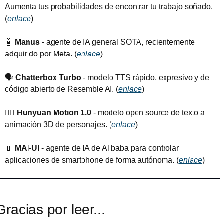
Aumenta tus probabilidades de encontrar tu trabajo soñado. 
(
enlace
)
🤖
Manus
 - agente de IA general SOTA, recientemente 
adquirido por Meta. (
enlace
)
🗣️ 
Chatterbox Turbo
 - modelo TTS rápido, expresivo y de 
código abierto de Resemble AI. (
enlace
)
🏃‍♂️ 
Hunyuan Motion 1.0
 - modelo open source de texto a 
animación 3D de personajes. (
enlace
)
📱
MAI-UI
 - agente de IA de Alibaba para controlar 
aplicaciones de smartphone de forma autónoma. (
enlace
)
Gracias por leer...