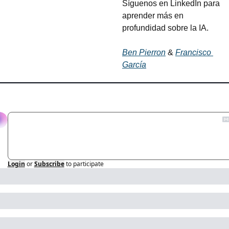
Síguenos en LinkedIn para 
aprender más en 
profundidad sobre la IA.
Ben Pierron
 & 
Francisco 
García
eply
Login
or
Subscribe
to participate