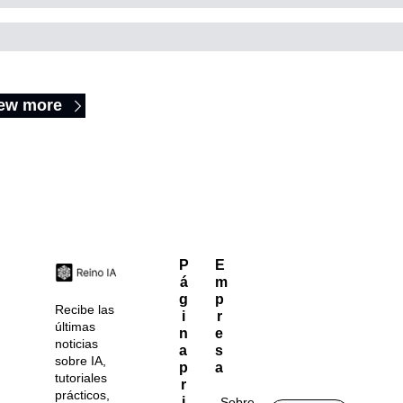
eep Reading
ew more
P
E
á
m
g
p
Recibe las 
i
r
últimas 
n
e
noticias 
a 
s
sobre IA, 
p
a
tutoriales 
r
prácticos, 
i
Sobre 