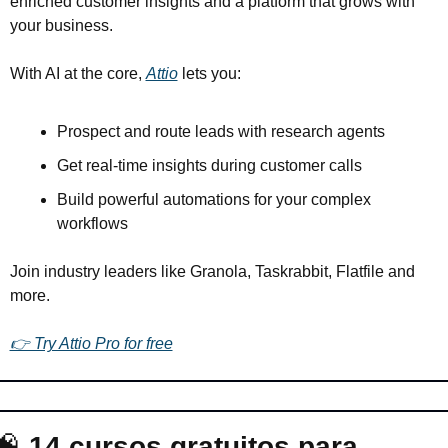
enriched customer insights and a platform that grows with 
your business.
With AI at the core, 
Attio
 lets you:
Prospect and route leads with research agents
Get real-time insights during customer calls
Build powerful automations for your complex 
workflows
Join industry leaders like Granola, Taskrabbit, Flatfile and 
more.
👉 Try Attio Pro for free
🧠
14 cursos gratuitos para 