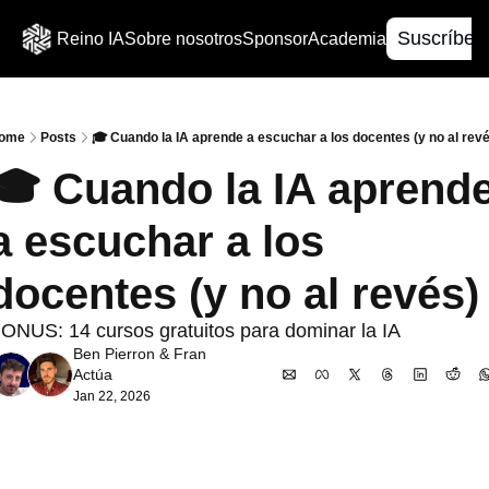
Suscríbet
Reino IA
Sobre nosotros
Sponsor
Academia
ome
Posts
🎓 Cuando la IA aprende a escuchar a los docentes (y no al reve
🎓 Cuando la IA aprende
a escuchar a los 
docentes (y no al revés)
ONUS: 14 cursos gratuitos para dominar la IA
Ben Pierron
 & 
Fran 
Actúa
Jan 22, 2026