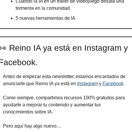
Cuando la IA en un tráiler de videojuego desata una 
tormenta en la comunidad
5 nuevas herramientas de IA
👀
 Reino IA ya está en Instagram y 
Facebook.
Antes de empezar esta newsletter, estamos encantados de 
anunciarte que Reino IA ya está en 
Instagram
 y 
Facebook
.
Como siempre, compartimos recursos 100% gratuitos para 
ayudarte a mejorar tu contenido y aumentar tus 
conocimientos sobre IA.
Pero aquí hay algo nuevo…