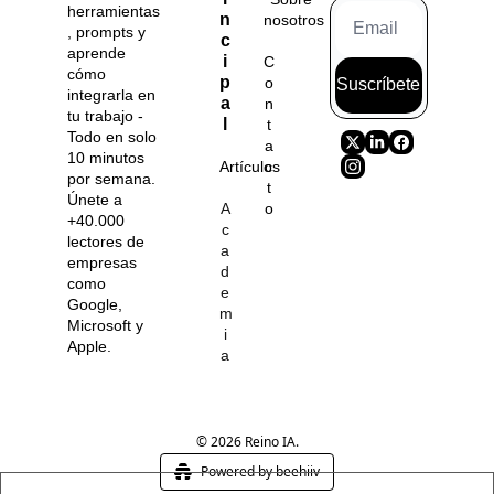
herramientas
n
nosotros
, prompts y 
c
aprende 
i
C
cómo 
p
o
Suscríbete
integrarla en 
a
n
tu trabajo - 
l
t
Todo en solo 
a
10 minutos 
Artículos
c
por semana. 
t
Únete a 
A
o
+40.000 
c
lectores de 
a
empresas 
d
como 
e
Google, 
m
Microsoft y 
i
Apple.
a
© 2026 Reino IA.
Powered by beehiiv