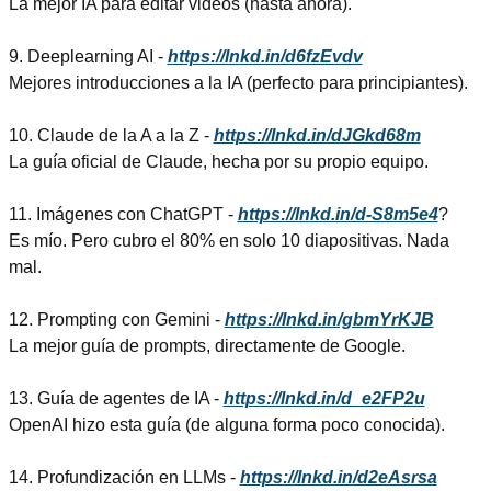
La mejor IA para editar videos (hasta ahora).
9. Deeplearning AI - 
https://lnkd.in/d6fzEvdv
Mejores introducciones a la IA (perfecto para principiantes).
10. Claude de la A a la Z - 
https://lnkd.in/dJGkd68m
La guía oficial de Claude, hecha por su propio equipo.
11. Imágenes con ChatGPT - 
https://lnkd.in/d-S8m5e4
?
Es mío. Pero cubro el 80% en solo 10 diapositivas. Nada 
mal.
12. Prompting con Gemini - 
https://lnkd.in/gbmYrKJB
La mejor guía de prompts, directamente de Google.
13. Guía de agentes de IA - 
https://lnkd.in/d_e2FP2u
OpenAI hizo esta guía (de alguna forma poco conocida).
14. Profundización en LLMs - 
https://lnkd.in/d2eAsrsa