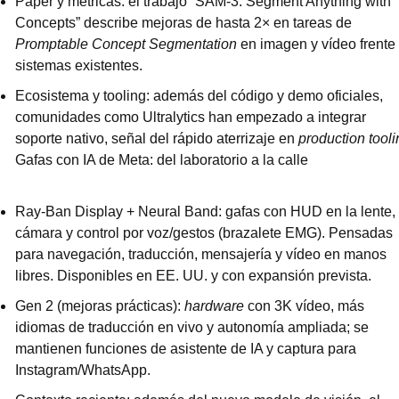
Paper y métricas: el trabajo “SAM-3: Segment Anything with 
Concepts” describe mejoras de hasta 2× en tareas de 
Promptable Concept Segmentation
 en imagen y vídeo frente 
sistemas existentes.
Ecosistema y tooling: además del código y demo oficiales, 
comunidades como Ultralytics han empezado a integrar 
soporte nativo, señal del rápido aterrizaje en 
production tooli
Gafas con IA de Meta: del laboratorio a la calle
Ray-Ban Display + Neural Band: gafas con HUD en la lente, 
cámara y control por voz/gestos (brazalete EMG). Pensadas 
para navegación, traducción, mensajería y vídeo en manos 
libres. Disponibles en EE. UU. y con expansión prevista.
Gen 2 (mejoras prácticas): 
hardware
 con 3K vídeo, más 
idiomas de traducción en vivo y autonomía ampliada; se 
mantienen funciones de asistente de IA y captura para 
Instagram/WhatsApp.