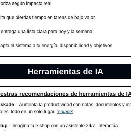
ioriza según impacto real
ita que pierdas tiempo en tareas de bajo valor
 entrega una lista clara para hoy y la semana
apta el sistema a tu energía, disponibilidad y objetivos
Herramientas de IA
estras recomendaciones de herramientas de I
askade 
– 
Aumenta la productividad con notas, documentos y ma
les, todo en un solo lugar. (
enlace
)
dup 
– 
Imagina tu e-shop con un asistente 24/7
. I
nteractúa 