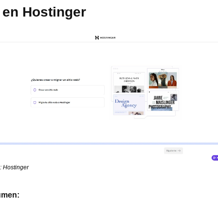
 en Hostinger
: Hostinger
men: 