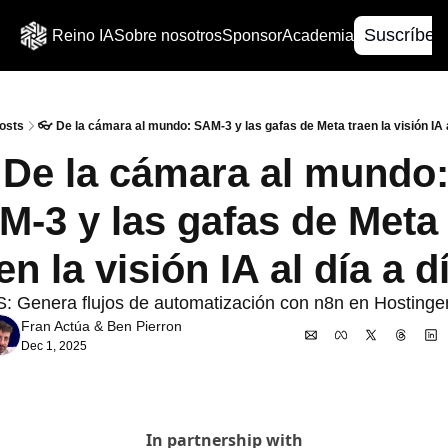
Suscríbet
Reino IA
Sobre nosotros
Sponsor
Academia
osts
👓 ​De la cámara al mundo: SAM-3 y las gafas de Meta traen la visión IA al 
​De la cámara al mundo:
-3 y las gafas de Meta 
en la visión IA al día a di
 Genera flujos de automatización con n8n en Hostinger
Fran Actúa
 & 
Ben Pierron
Dec 1, 2025
In partnership with