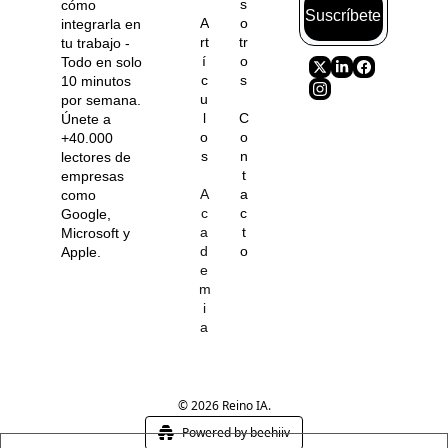
s
cómo 
Suscríbete
A
o
integrarla en 
rt
tr
tu trabajo - 
í
o
Todo en solo 
c
s
10 minutos 
u
por semana. 
l
C
Únete a 
o
o
+40.000 
s
n
lectores de 
t
empresas 
A
a
como 
c
c
Google, 
a
t
Microsoft y 
d
o
Apple.
e
m
i
a
© 2026 Reino IA.
Powered by beehiiv