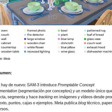
e: Meta
umen: 
 hay de nuevo: SAM-3 introduce 
Promptable Concept 
mentation
 (segmentación por conceptos) y un modelo único que
cta, segmenta y hace 
tracking
 en imágenes y vídeos desde pro
exto, puntos, cajas o ejemplos. Meta publica 
blog
 técnico, paper 
rsos.