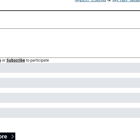
n
or
Subscribe
to participate
 Reading
ore