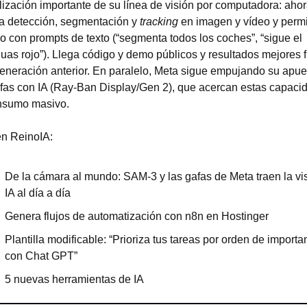
lización importante de su línea de visión por computadora: ahor
ca detección, segmentación y 
tracking
 en imagen y vídeo y permi
lo con prompts de texto (“segmenta todos los coches”, “sigue el 
uas rojo”). Llega código y demo públicos y resultados mejores fr
generación anterior. En paralelo, Meta sigue empujando su apues
fas con IA (Ray-Ban Display/Gen 2), que acercan estas capacid
nsumo masivo.
n ReinoIA:
De la cámara al mundo: SAM-3 y las gafas de Meta traen la vis
IA al día a día
Genera flujos de automatización con n8n en Hostinger
Plantilla modificable: “Prioriza tus tareas por orden de importan
con Chat GPT”
5 nuevas herramientas de IA