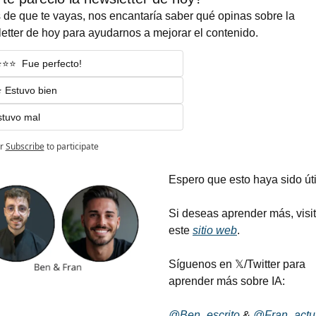
 de que te vayas, nos encantaría saber qué opinas sobre la 
etter de hoy para ayudarnos a mejorar el contenido.
⭐️⭐️⭐️  Fue perfecto!
⭐️ Estuvo bien
stuvo mal
r
Subscribe
to participate
Espero que esto haya sido útil
Si deseas aprender más, visit
este 
sitio web
.
Síguenos en 𝕏/Twitter para 
aprender más sobre IA:
@Ben_escrito
 & 
@Fran_actu