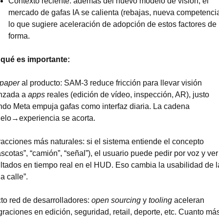
Contexto reciente: además del nuevo modelo de visión, el 
mercado de gafas IA se calienta (rebajas, nueva competencia)
lo que sugiere aceleración de adopción de estos factores de 
forma.
 qué es importante:
paper
 al producto: SAM-3 reduce fricción para llevar visión 
nzada a 
apps
 reales (edición de vídeo, inspección, AR), justo 
do Meta empuja gafas como interfaz diaria. La cadena 
elo→experiencia se acorta.
racciones más naturales: si el sistema entiende el concepto 
scotas”, “camión”, “señal”), el usuario puede pedir por voz y ver 
ltados en tiempo real en el HUD. Eso cambia la usabilidad de la
la calle”.
to red de desarrolladores: 
open sourcing
 y 
tooling
 aceleran 
graciones en edición, seguridad, retail, deporte, etc. Cuanto más