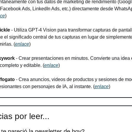
antáneamente con tus datos de marketing de rendimiento (Googl
ace
)
ickle
 - Utiliza GPT-4 Vision para transformar capturas de pantall
e el significado central de tus capturas en lugar de simplemente
irlas. (
enlace
)
kywork
 - 
Crear presentaciones en minutos. Convierte una idea 
completo y editable.
 (
enlace
)
fogato
 - 
Crea anuncios, videos de productos y sesiones de mo
sionantes con personajes de IA, al instante. 
(
enlace
)
ias por leer...
te pareció la newsletter de hoy?