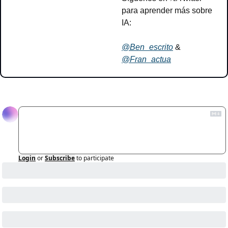
para aprender más sobre 
IA:
@Ben_escrito
 & 
@Fran_actua
Reply
Login
or
Subscribe
to participate