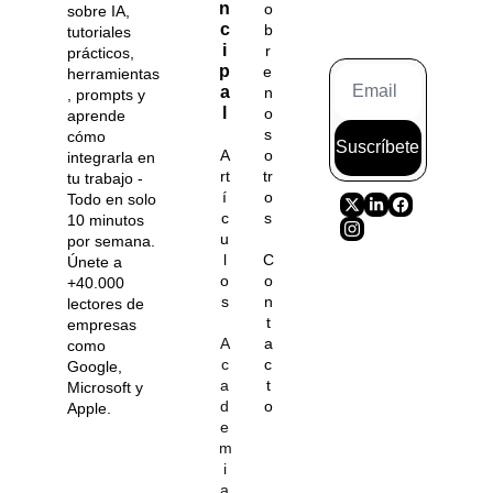
n
o
sobre IA, 
c
b
tutoriales 
i
r
prácticos, 
p
e 
herramientas
a
n
, prompts y 
l
o
aprende 
s
cómo 
Suscríbete
A
o
integrarla en 
rt
tr
tu trabajo - 
í
o
Todo en solo 
c
s
10 minutos 
u
por semana. 
l
C
Únete a 
o
o
+40.000 
s
n
lectores de 
t
empresas 
A
a
como 
c
c
Google, 
a
t
Microsoft y 
d
o
Apple.
e
m
i
a