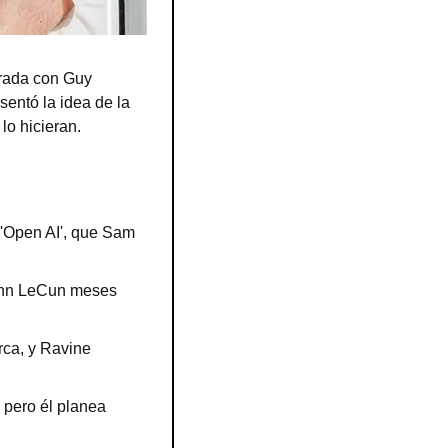
rada con Guy 
entó la idea de la 
lo hicieran.
'Open AI', que Sam 
ann LeCun meses 
ca, y Ravine 
pero él planea 