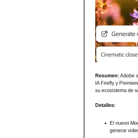
Resumen:
 Adobe a
IA Firefly y Premie
su ecosistema de so
Detalles:
El nuevo Mode
generar vide