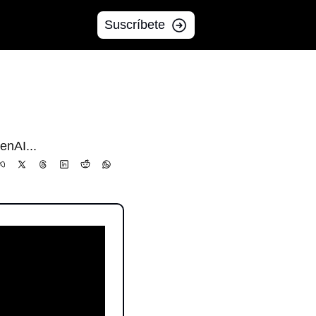
Suscríbete
enAI...