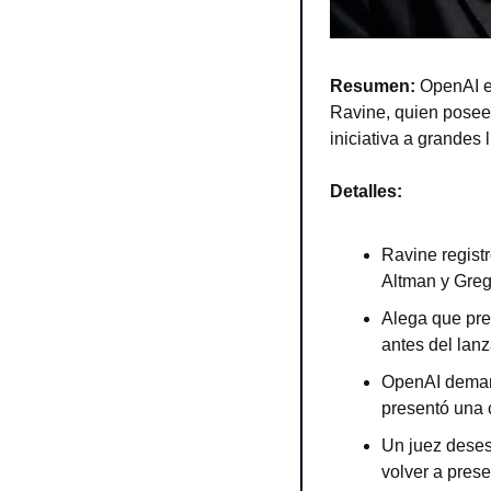
Resumen: 
OpenAI e
Ravine, quien posee 
iniciativa a grandes
Detalles:
Ravine regist
Altman y Greg
Alega que pre
antes del lan
OpenAI demand
presentó una 
Un juez deses
volver a prese