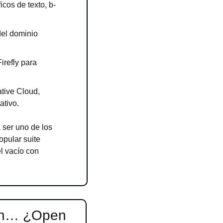
cos de texto, b-
el dominio 
refly para 
ive Cloud, 
ativo.
ser uno de los 
pular suite 
l vacío con 
on… ¿Open 