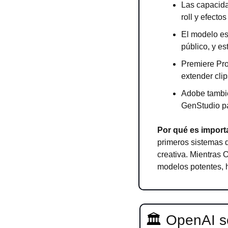
Las capacida
roll y efecto
El modelo es
público, y e
Premiere Pro
extender clip
Adobe tambié
GenStudio pa
Por qué es import
primeros sistemas d
creativa. Mientras 
modelos potentes, 
🏛 
OpenAI se