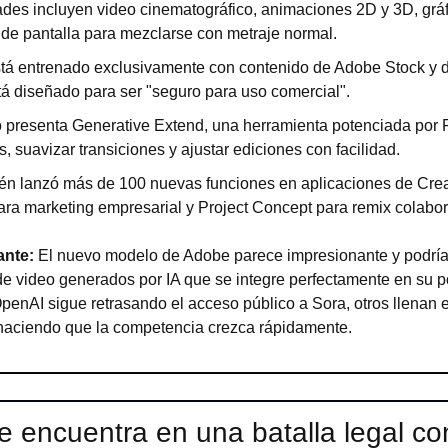
des incluyen video cinematográfico, animaciones 2D y 3D, gráfi
s de pantalla para mezclarse con metraje normal.
tá entrenado exclusivamente con contenido de Adobe Stock y d
stá diseñado para ser "seguro para uso comercial".
 presenta Generative Extend, una herramienta potenciada por Fi
s, suavizar transiciones y ajustar ediciones con facilidad.
n lanzó más de 100 nuevas funciones en aplicaciones de Creat
ra marketing empresarial y Project Concept para remix colabor
ante:
 El nuevo modelo de Adobe parece impresionante y podría 
e video generados por IA que se integre perfectamente en su po
OpenAI sigue retrasando el acceso público a Sora, otros llenan e
haciendo que la competencia crezca rápidamente.
 encuentra en una batalla legal c