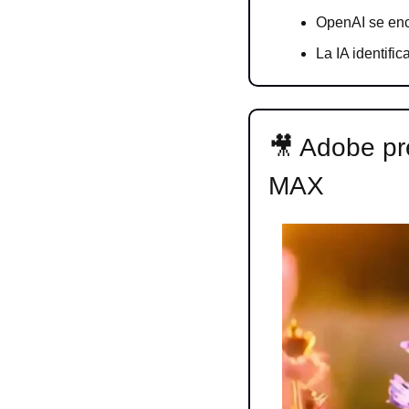
OpenAI se enc
La IA identifi
🎥
 Adobe pr
MAX