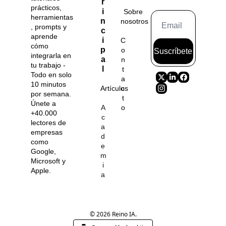
r
prácticos, 
i
Sobre 
herramientas
n
nosotros
, prompts y 
c
aprende 
i
C
cómo 
p
o
Suscríbete
integrarla en 
a
n
tu trabajo - 
l
t
Todo en solo 
a
10 minutos 
Artículos
c
por semana. 
t
Únete a 
A
o
+40.000 
c
lectores de 
a
empresas 
d
como 
e
Google, 
m
Microsoft y 
i
Apple.
a
© 2026 Reino IA.