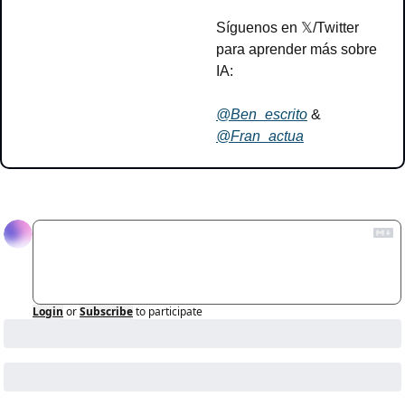
Síguenos en 𝕏/Twitter 
para aprender más sobre 
IA:
@Ben_escrito
 & 
@Fran_actua
Reply
Login
or
Subscribe
to participate