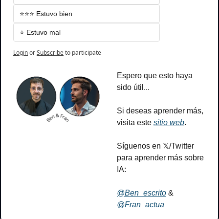
⭐️⭐️⭐️ Estuvo bien
⭐️ Estuvo mal
Login
or
Subscribe
to participate
Espero que esto haya 
sido útil...
Si deseas aprender más, 
visita este 
sitio web
.
Síguenos en 𝕏/Twitter 
para aprender más sobre 
IA:
@Ben_escrito
 & 
@Fran_actua