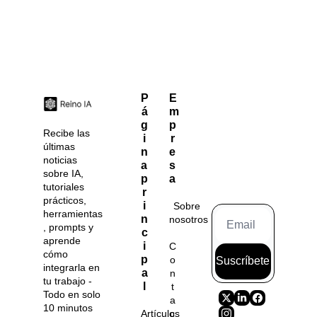
P
E
á
m
g
p
Recibe las 
i
r
últimas 
n
e
noticias 
a 
s
sobre IA, 
p
a
tutoriales 
r
prácticos, 
i
Sobre 
herramientas
n
nosotros
, prompts y 
c
aprende 
i
C
cómo 
p
o
Suscríbete
integrarla en 
a
n
tu trabajo - 
l
t
Todo en solo 
a
10 minutos 
Artículos
c