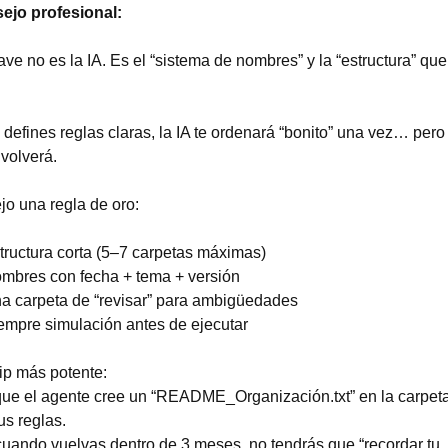
ejo profesional: 
ave no es la IA. Es el “sistema de nombres” y la “estructura” que 
 defines reglas claras, la IA te ordenará “bonito” una vez… pero e
volverá.
jo una regla de oro:
tructura corta (5–7 carpetas máximas)
mbres con fecha + tema + versión
a carpeta de “revisar” para ambigüedades
empre simulación antes de ejecutar
tip más potente:
ue el agente cree un “README_Organización.txt” en la carpeta 
us reglas.
cuando vuelvas dentro de 3 meses, no tendrás que “recordar tu 