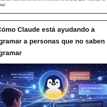
ma”.
Cómo Claude está ayudando a 
gramar a personas que no saben 
gramar