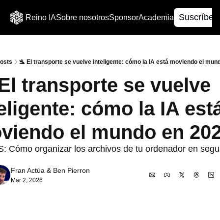
Suscríbet
Reino IA
Sobre nosotros
Sponsor
Academia
osts
🛬 ​El transporte se vuelve inteligente: cómo la IA está moviendo el mu
​El transporte se vuelve 
eligente: cómo la IA está
viendo el mundo en 20
 Cómo organizar los archivos de tu ordenador en segu
Fran Actúa
 & 
Ben Pierron
Mar 2, 2026