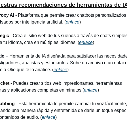
estras recomendaciones de herramientas de I
roxy AI
 - Plataforma que permite crear chatbots personalizados 
sados por inteligencia artificial. 
(
enlace
)
egic
 - 
Crea el sitio web de tus sueños a través de chats simples.
 tu idioma, crea en múltiples idiomas. 
(
enlace
)
io 
– 
Herramienta de IA diseñada para satisfacer las necesidade
tigadores, analistas y estudiantes. Sube un archivo o un enlace,
e a Otio que te lo analice. 
(
enlace
)
cket
 - 
Puedes crear sitios web impresionantes, herramientas 
rnas y aplicaciones completas en minutos
 (
enlace
)
ubbing
 -
 Esta herramienta te permite cambiar tu voz fácilmente, 
dando una manera rápida y entretenida de darle un toque especia
contenidos de audio.
 (
enlace
)