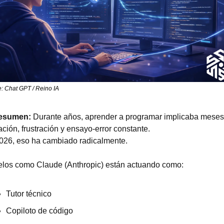
: Chat GPT / Reino IA
esumen:
 Durante años, aprender a programar implicaba meses 
ción, frustración y ensayo-error constante.
026, eso ha cambiado radicalmente.
los como Claude (Anthropic) están actuando como:
Tutor técnico
Copiloto de código