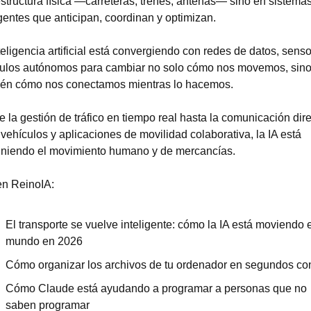
estructura física —carreteras, trenes, antenas— sino en sistemas
igentes que anticipan, coordinan y optimizan. 
teligencia artificial está convergiendo con redes de datos, senso
ulos autónomos para cambiar no solo cómo nos movemos, sino
én cómo nos conectamos mientras lo hacemos. 
 la gestión de tráfico en tiempo real hasta la comunicación dire
 vehículos y aplicaciones de movilidad colaborativa, la IA está 
iniendo el movimiento humano y de mercancías.
n ReinoIA:
El transporte se vuelve inteligente: cómo la IA está moviendo el
mundo en 2026
Cómo organizar los archivos de tu ordenador en segundos co
Cómo Claude está ayudando a programar a personas que no 
saben programar