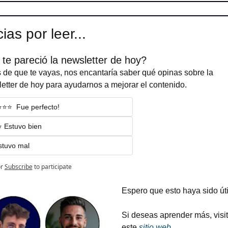
ias por leer...
te pareció la newsletter de hoy?
 de que te vayas, nos encantaría saber qué opinas sobre la 
etter de hoy para ayudarnos a mejorar el contenido.
⭐️⭐️⭐️  Fue perfecto!
⭐️ Estuvo bien
stuvo mal
r
Subscribe
to participate
Espero que esto haya sido útil
Si deseas aprender más, visit
este 
sitio web
.