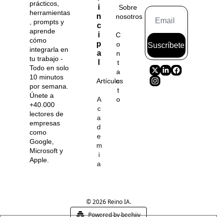
prácticos, 
i
Sobre 
herramientas
n
nosotros
, prompts y 
c
aprende 
i
C
cómo 
p
o
Suscríbete
integrarla en 
a
n
tu trabajo - 
l
t
Todo en solo 
a
10 minutos 
Artículos
c
por semana. 
t
Únete a 
A
o
+40.000 
c
lectores de 
a
empresas 
d
como 
e
Google, 
m
Microsoft y 
i
Apple.
a
© 2026 Reino IA.
Powered by beehiiv