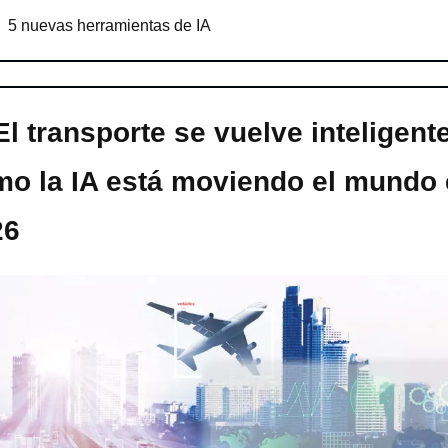
5 nuevas herramientas de IA
El transporte se vuelve inteligente:
o la IA está moviendo el mundo 
26