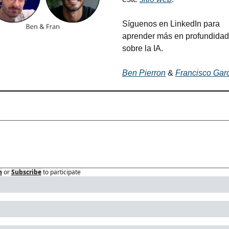
Síguenos en LinkedIn para 
aprender más en profundidad 
sobre la IA.
Ben Pierron
 & 
Francisco Gar
n
or
Subscribe
to participate