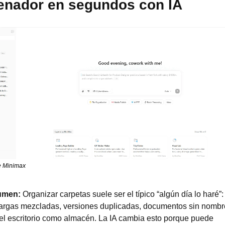
enador en segundos con IA
e Minimax
men: 
Organizar carpetas suele ser el típico “algún día lo haré”: 
rgas mezcladas, versiones duplicadas, documentos sin nombre
el escritorio como almacén. La IA cambia esto porque puede 