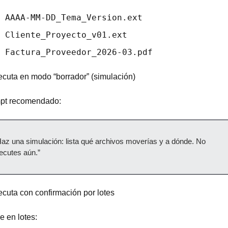
AAAA-MM-DD_Tema_Version.ext
Cliente_Proyecto_v01.ext
Factura_Proveedor_2026-03.pdf
ecuta en modo “borrador” (simulación)
pt recomendado:
az una simulación: lista qué archivos moverías y a dónde. No 
ecutes aún.”
ecuta con confirmación por lotes
e en lotes: