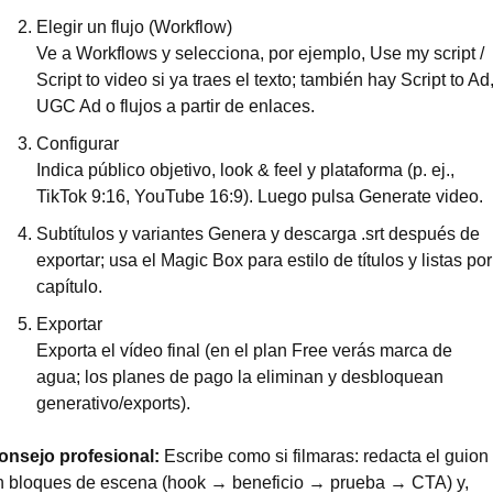
Elegir un flujo (Workflow)
Ve a Workflows y selecciona, por ejemplo, Use my script / 
Script to video si ya traes el texto; también hay Script to Ad,
UGC Ad o flujos a partir de enlaces.
Configurar 
Indica público objetivo, look & feel y plataforma (p. ej., 
TikTok 9:16, YouTube 16:9). Luego pulsa Generate video.
Subtítulos y variantes Genera y descarga .srt después de 
exportar; usa el Magic Box para estilo de títulos y listas por 
capítulo.
Exportar
Exporta el vídeo final (en el plan Free verás marca de 
agua; los planes de pago la eliminan y desbloquean 
generativo/exports).
onsejo profesional: 
Escribe como si filmaras: redacta el guion 
n bloques de escena (hook → beneficio → prueba → CTA) y, 