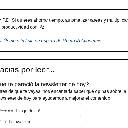

 P.D: Si quieres ahorrar tiempo, automatizar tareas y multiplicar 
u productividad con IA: 
 
Únete a la lista de espera de Reino IA Academia
acias por leer...
ue te pareció la newsletter de hoy?
tes de que te vayas, nos encantaría saber qué opinas sobre la 
wsletter de hoy para ayudarnos a mejorar el contenido.
⭐️⭐️⭐️⭐️⭐️  Fue perfecto!
⭐️⭐️⭐️ Estuvo bien