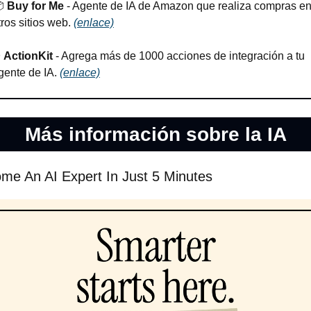
 
Buy for Me
 - Agente de IA de Amazon que realiza compras en
tros sitios web. 
(enlace)
✨
ActionKit 
- Agrega más de 1000 acciones de integración a tu 
gente de IA. 
(enlace)
Más información sobre la IA
me An AI Expert In Just 5 Minutes