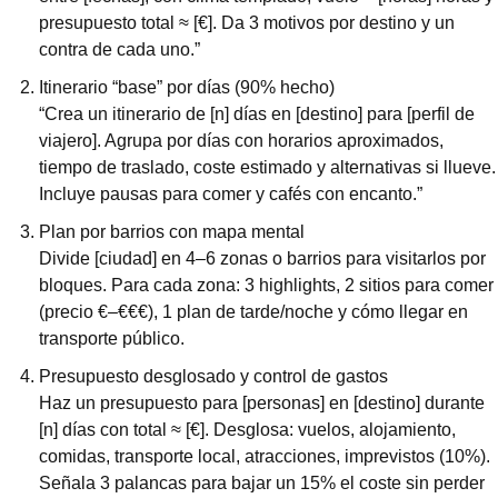
presupuesto total ≈ [€]. Da 3 motivos por destino y un 
contra de cada uno.”
Itinerario “base” por días (90% hecho)
“Crea un itinerario de [n] días en [destino] para [perfil de 
viajero]. Agrupa por días con horarios aproximados, 
tiempo de traslado, coste estimado y alternativas si llueve. 
Incluye pausas para comer y cafés con encanto.”
Plan por barrios con mapa mental
Divide [ciudad] en 4–6 zonas o barrios para visitarlos por 
bloques. Para cada zona: 3 highlights, 2 sitios para comer 
(precio €–€€€), 1 plan de tarde/noche y cómo llegar en 
transporte público.
Presupuesto desglosado y control de gastos
Haz un presupuesto para [personas] en [destino] durante 
[n] días con total ≈ [€]. Desglosa: vuelos, alojamiento, 
comidas, transporte local, atracciones, imprevistos (10%). 
Señala 3 palancas para bajar un 15% el coste sin perder 