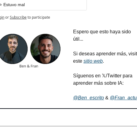
⭐️ Estuvo mal
gin
or
Subscribe
to participate
Espero que esto haya sido 
útil...
Si deseas aprender más, visit
este 
sitio web
.
Síguenos en 𝕏/Twitter para 
aprender más sobre IA:
@Ben_escrito
 & 
@Fran_actu
ly