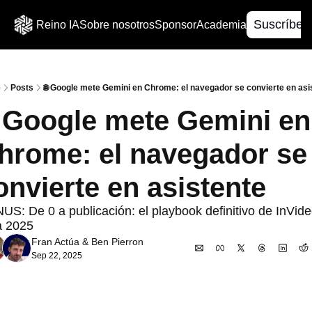
Suscríbet
Reino IA
Sobre nosotros
Sponsor
Academia
e
Posts
🌐 ​Google mete Gemini en Chrome: el navegador se convierte en asi
 ​Google mete Gemini en 
hrome: el navegador se 
onvierte en asistente
S: De 0 a publicación: el playbook definitivo de InVide
a 2025
Fran Actúa
 & 
Ben Pierron
Sep 22, 2025