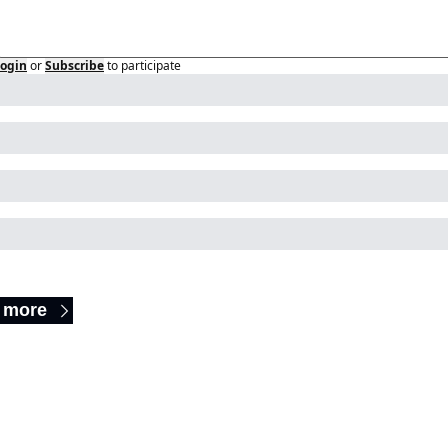
ogin
or
Subscribe
to participate
ep Reading
 more