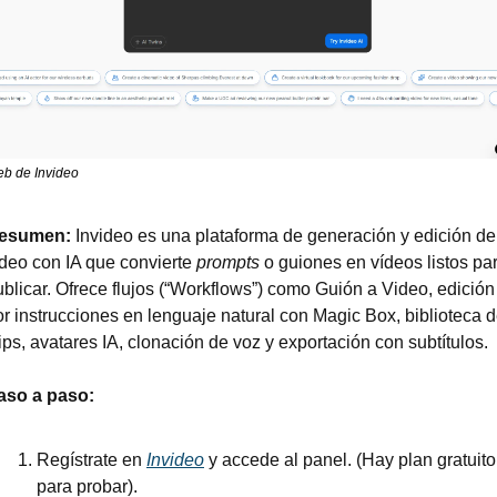
b de Invideo
esumen: 
Invideo es una plataforma de generación y edición de 
ídeo con IA que convierte 
prompts
 o guiones en vídeos listos par
blicar. Ofrece flujos (“Workflows”) como Guión a Video, edición 
or instrucciones en lenguaje natural con Magic Box, biblioteca d
ips, avatares IA, clonación de voz y exportación con subtítulos.
aso a paso:
Regístrate en 
Invideo
 y accede al panel. (Hay plan gratuito 
para probar).