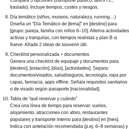
Compara 3 opciones (transporte público, taxi/VTC, 
traslado). Incluye tiempos, costes y riesgos.
Día temático (niños, museos, naturaleza, running…)
Diseña un “Día Temático de [tema]” en [destino] para 
[grupo: pareja, familia con niños 6–10]. Alterna actividades 
activas y tranquilas, con tiempos realistas y plan B si 
llueve. Añade 2 ideas de souvenir útil.
Checklist personalizada + documentos
Genera una checklist de equipaje y documentos para 
[destino], [estación], [días], [actividades]. Separa: 
documentos/visados, salud/seguros, tecnología, ropa por 
capas, farmacia, apps offline. Señala requisitos sanitarios 
o de visado según pasaporte [nacionalidad].
Tabla de “qué reservar y cuándo”
Crea una línea de tiempo para reservar: vuelos, 
alojamiento, atracciones con aforo, restaurantes 
populares y transporte interno para [destino] en [mes]. 
Indica con antelación recomendada (p.ej. 6–8 semanas) y 