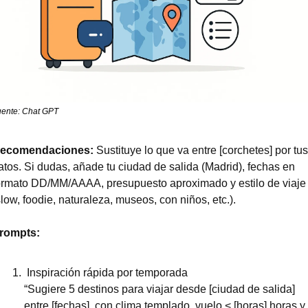
uente: Chat GPT
ecomendaciones:
 Sustituye lo que va entre [corchetes] por tus 
atos. Si dudas, añade tu ciudad de salida (Madrid), fechas en 
ormato DD/MM/AAAA, presupuesto aproximado y estilo de viaje 
slow, foodie, naturaleza, museos, con niños, etc.).
rompts:
 Inspiración rápida por temporada
“Sugiere 5 destinos para viajar desde [ciudad de salida] 
entre [fechas], con clima templado, vuelo < [horas] horas y 