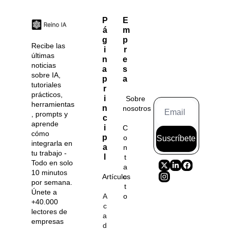
P
E
á
m
g
p
Recibe las 
i
r
últimas 
n
e
noticias 
a 
s
sobre IA, 
p
a
tutoriales 
r
prácticos, 
i
Sobre 
herramientas
n
nosotros
, prompts y 
c
aprende 
i
C
cómo 
p
o
Suscríbete
integrarla en 
a
n
tu trabajo - 
l
t
Todo en solo 
a
10 minutos 
Artículos
c
por semana. 
t
Únete a 
A
o
+40.000 
c
lectores de 
a
empresas 
d