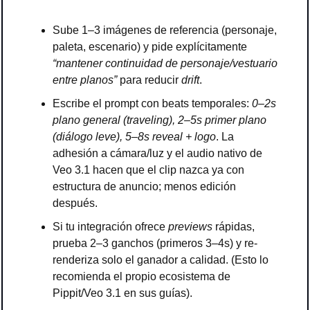
Sube 1–3 imágenes de referencia (personaje, 
paleta, escenario) y pide explícitamente 
“mantener continuidad de personaje/vestuario 
entre planos”
 para reducir 
drift
.
Escribe el prompt con beats temporales: 
0–2s 
plano general (traveling), 2–5s primer plano 
(diálogo leve), 5–8s reveal + logo
. La 
adhesión a cámara/luz y el audio nativo de 
Veo 3.1 hacen que el clip nazca ya con 
estructura de anuncio; menos edición 
después.
Si tu integración ofrece 
previews
 rápidas, 
prueba 2–3 ganchos (primeros 3–4s) y re-
renderiza solo el ganador a calidad. (Esto lo 
recomienda el propio ecosistema de 
Pippit/Veo 3.1 en sus guías).