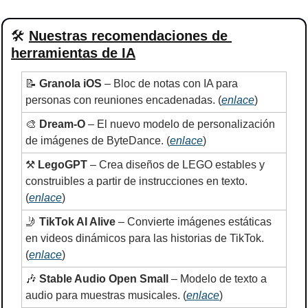
🛠
Nuestras recomendaciones de 
herramientas de IA
📝
Granola iOS
 – Bloc de notas con IA para 
personas con reuniones encadenadas. (
enlace
)
🎨
Dream-O
 – El nuevo modelo de personalización 
de imágenes de ByteDance. (
enlace
)
⚒ 
LegoGPT
 – Crea diseños de LEGO estables y 
construibles a partir de instrucciones en texto. 
(
enlace
)
🤳
TikTok AI Alive
 – Convierte imágenes estáticas 
en videos dinámicos para las historias de TikTok. 
(
enlace
)
🎶
Stable Audio Open Small
 – Modelo de texto a 
audio para muestras musicales. (
enlace
)