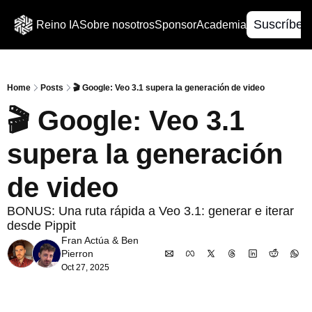
Suscríbet
Reino IA
Sobre nosotros
Sponsor
Academia
Home
Posts
🎬​ Google: Veo 3.1 supera la generación de video
🎬​ Google: Veo 3.1 
supera la generación 
de video
BONUS: Una ruta rápida a Veo 3.1: generar e iterar 
desde Pippit
Fran Actúa
 & 
Ben 
Pierron
Oct 27, 2025