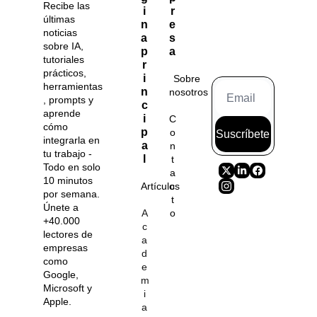
Recibe las 
i
r
últimas 
n
e
noticias 
a 
s
sobre IA, 
p
a
tutoriales 
r
prácticos, 
i
Sobre 
herramientas
n
nosotros
, prompts y 
c
aprende 
i
C
cómo 
p
o
Suscríbete
integrarla en 
a
n
tu trabajo - 
l
t
Todo en solo 
a
10 minutos 
Artículos
c
por semana. 
t
Únete a 
A
o
+40.000 
c
lectores de 
a
empresas 
d
como 
e
Google, 
m
Microsoft y 
i
Apple.
a