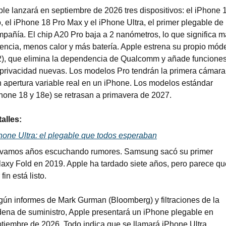
le lanzará en septiembre de 2026 tres dispositivos: el iPhone 1
, el iPhone 18 Pro Max y el iPhone Ultra, el primer plegable de l
pañía. El chip A20 Pro baja a 2 nanómetros, lo que significa m
encia, menos calor y más batería. Apple estrena su propio mód
), que elimina la dependencia de Qualcomm y añade funciones
privacidad nuevas. Los modelos Pro tendrán la primera cámara 
 apertura variable real en un iPhone. Los modelos estándar 
hone 18 y 18e) se retrasan a primavera de 2027.
alles:
hone Ultra: el plegable que todos esperaban
evamos años escuchando rumores. Samsung sacó su primer 
axy Fold en 2019. Apple ha tardado siete años, pero parece que
 fin está listo.
ún informes de Mark Gurman (Bloomberg) y filtraciones de la 
ena de suministro, Apple presentará un iPhone plegable en 
tiembre de 2026. Todo indica que se llamará iPhone Ultra, 