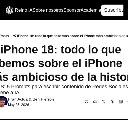
Suscríbet
Reino IA
Sobre nosotros
Sponsor
Academia
Posts
📲​ iPhone 18: todo lo que sabemos sobre el iPhone más ambicioso de la
​ iPhone 18: todo lo que 
bemos sobre el iPhone 
́s ambicioso de la histo
: 5 Prompts para escribir contenido de Redes Sociales
ene a IA
Fran Actúa
 & 
Ben Pierron
May 25, 2026