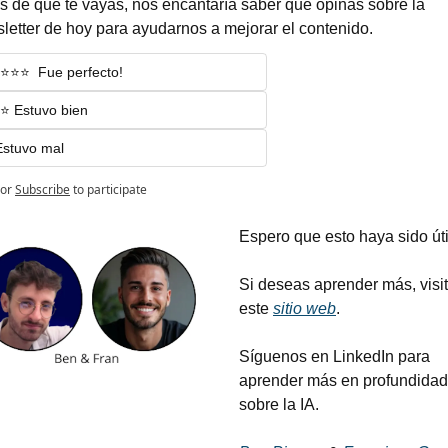
s de que te vayas, nos encantaría saber qué opinas sobre la 
letter de hoy para ayudarnos a mejorar el contenido.
️⭐️⭐️⭐️  Fue perfecto!
️⭐️ Estuvo bien
Estuvo mal
or
Subscribe
to participate
Espero que esto haya sido útil
Si deseas aprender más, visit
este 
sitio web
.
Síguenos en LinkedIn para 
aprender más en profundidad 
sobre la IA.