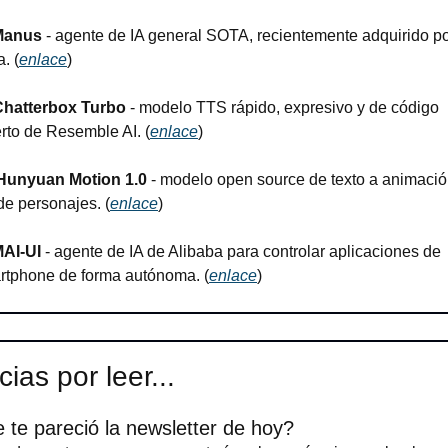
Manus
 - agente de IA general SOTA, recientemente adquirido po
. (
enlace
)
Chatterbox Turbo
 - modelo TTS rápido, expresivo y de código 
rto de Resemble AI. (
enlace
)
Hunyuan Motion 1.0
 - modelo open source de texto a animació
de personajes. (
enlace
)
AI-UI
 - agente de IA de Alibaba para controlar aplicaciones de 
rtphone de forma autónoma. (
enlace
)
ias por leer...
 te pareció la newsletter de hoy?