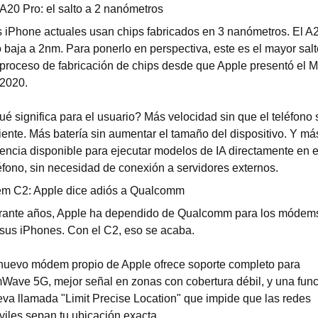
A20 Pro: el salto a 2 nanómetros
 iPhone actuales usan chips fabricados en 3 nanómetros. El A2
 baja a 2nm. Para ponerlo en perspectiva, este es el mayor salto
proceso de fabricación de chips desde que Apple presentó el M
 2020.
é significa para el usuario? Más velocidad sin que el teléfono s
iente. Más batería sin aumentar el tamaño del dispositivo. Y más
encia disponible para ejecutar modelos de IA directamente en el
éfono, sin necesidad de conexión a servidores externos.
m C2: Apple dice adiós a Qualcomm
rante años, Apple ha dependido de Qualcomm para los módems
sus iPhones. Con el C2, eso se acaba.
nuevo módem propio de Apple ofrece soporte completo para 
ave 5G, mejor señal en zonas con cobertura débil, y una func
va llamada "Limit Precise Location" que impide que las redes 
iles sepan tu ubicación exacta.