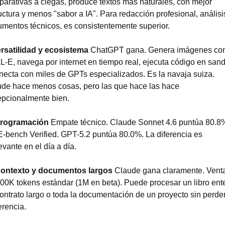
arativas a ciegas, produce textos más naturales, con mejor 
uctura y menos "sabor a IA". Para redacción profesional, análisis
mentos técnicos, es consistentemente superior.
rsatilidad y ecosistema
 ChatGPT gana. Genera imágenes con
-E, navega por internet en tiempo real, ejecuta código en sand
necta con miles de GPTs especializados. Es la navaja suiza. 
de hace menos cosas, pero las que hace las hace 
pcionalmente bien.
Programación
 Empate técnico. Claude Sonnet 4.6 puntúa 80.8%
bench Verified. GPT-5.2 puntúa 80.0%. La diferencia es 
levante en el día a día.
Contexto y documentos largos
 Claude gana claramente. Venta
00K tokens estándar (1M en beta). Puede procesar un libro ente
ontrato largo o toda la documentación de un proyecto sin perder
rencia.