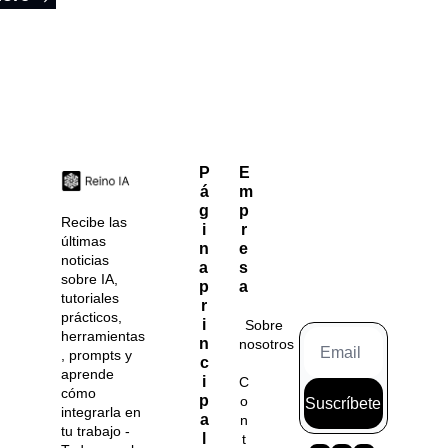
P
E
á
m
g
p
Recibe las 
i
r
últimas 
n
e
noticias 
a 
s
sobre IA, 
p
a
tutoriales 
r
prácticos, 
i
Sobre 
herramientas
n
nosotros
, prompts y 
c
aprende 
i
C
cómo 
p
o
Suscríbete
integrarla en 
a
n
tu trabajo - 
l
t