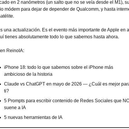
icado en 2 nanómetros (un salto que no se veía desde el M1), su
io módem para dejar de depender de Qualcomm, y hasta interne
atélite.
s una actualización. Es el evento más importante de Apple en a
uí tienes absolutamente todo lo que sabemos hasta ahora.
en ReinoIA:
iPhone 18: todo lo que sabemos sobre el iPhone más 
ambicioso de la historia
​Claude vs ChatGPT en mayo de 2026 — ¿Cuál es mejor para
ti?
5 Prompts para escribir contenido de Redes Sociales que NO
suene a IA
5 nuevas herramientas de IA