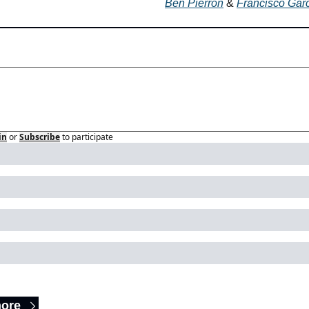
Ben Pierron
 & 
Francisco Gar
in
or
Subscribe
to participate
p Reading
ore