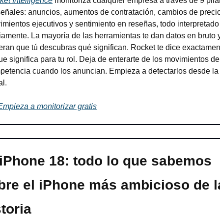
et Intelligence
 monitoriza cualquier empresa a través de 9 pilar
eñales: anuncios, aumentos de contratación, cambios de precio
mientos ejecutivos y sentimiento en reseñas, todo interpretado 
iamente. La mayoría de las herramientas te dan datos en bruto y
ran que tú descubras qué significan. Rocket te dice exactament
ue significa para tu rol. Deja de enterarte de los movimientos de 
petencia cuando los anuncian. Empieza a detectarlos desde la 
l.
Empieza a monitorizar gratis
​ iPhone 18: todo lo que sabemos 
bre el iPhone más ambicioso de la
storia