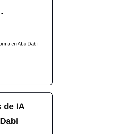
..
forma en Abu Dabi
de IA 
 Dabi