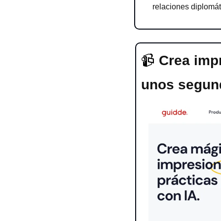
relaciones diplomá
📹 
Crea impr
unos segun