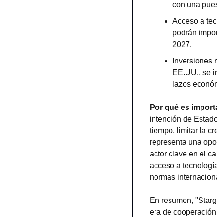
con una pues
Acceso a tec
podrán impor
2027.
Inversiones r
EE.UU., se in
lazos económ
Por qué es import
intención de Estado
tiempo, limitar la c
representa una opor
actor clave en el c
acceso a tecnología
normas internacion
En resumen, "Starga
era de cooperación t