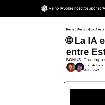
Reino IA
Sobre nosotros
Sponsor
A
Home
Posts
🌐 La IA esta
🌐 La IA 
entre Es
BONUS: Crea impresi
Fran Actúa
 & 
Jun 3, 2025