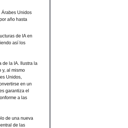
s Árabes Unidos 
por año hasta 
ucturas de IA en 
iendo así los 
e la IA. Ilustra la 
 y, al mismo 
bes Unidos, 
nvertirse en un 
s garantiza el 
onforme a las 
olo de una nueva 
ntral de las 