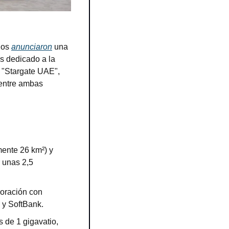
os 
anunciaron
 una 
s dedicado a la 
o "Stargate UAE", 
entre ambas 
nte 26 km²) y 
 unas 2,5 
oración con 
 y SoftBank.
 de 1 gigavatio, 