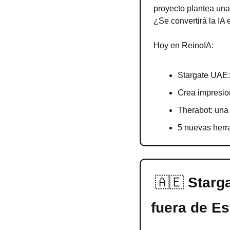
proyecto plantea una
¿Se convertirá la IA 
Hoy en ReinoIA:
Stargate UAE:
Crea impresio
Therabot: una
5 nuevas herr
🇦🇪
Starga
fuera de E