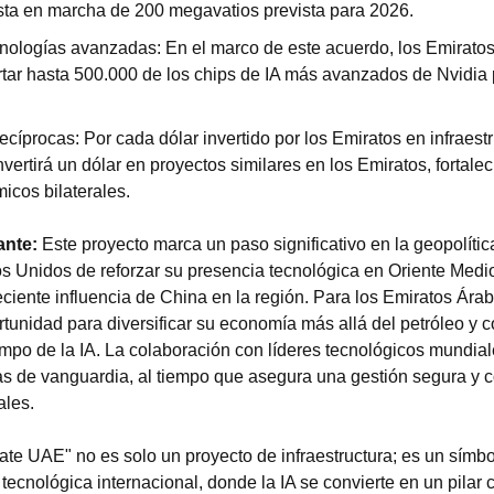
ta en marcha de 200 megavatios prevista para 2026.
nologías avanzadas: En el marco de este acuerdo, los Emirato
tar hasta 500.000 de los chips de IA más avanzados de Nvidia 
ecíprocas: Por cada dólar invertido por los Emiratos en infraestr
vertirá un dólar en proyectos similares en los Emiratos, fortalec
icos bilaterales.
ante:
 Este proyecto marca un paso significativo en la geopolítica d
s Unidos de reforzar su presencia tecnológica en Oriente Medio
reciente influencia de China en la región. Para los Emiratos Ára
tunidad para diversificar su economía más allá del petróleo y co
ampo de la IA. La colaboración con líderes tecnológicos mundiale
s de vanguardia, al tiempo que asegura una gestión segura y c
ales.
te UAE" no es solo un proyecto de infraestructura; es un símb
ecnológica internacional, donde la IA se convierte en un pilar ce