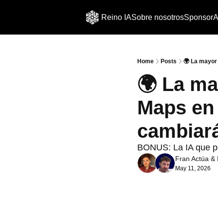
Reino IA
Sobre nosotros
Sponsor
A
Home
Posts
🌍​ La mayor
🌍​ La ma
Maps en 
cambiara
BONUS: La IA que por
Fran Actúa
 & 
May 11, 2026