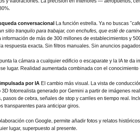
ios y valoraciones. La precisión en interiores — aeropuertos, ce
80%.
squeda conversacional
 La función estrella. Ya no buscas "cafe
n sitio tranquilo para trabajar, con enchufes, que esté de camin
 información de más de 300 millones de establecimientos y 500
la respuesta exacta. Sin filtros manuales. Sin anuncios pagados 
punta la cámara a cualquier edificio o escaparate y la IA te da i
ese lugar. Realidad aumentada combinada con el conocimiento
impulsada por IA
 El cambio más visual. La vista de conducci
 3D fotorrealista generado por Gemini a partir de imágenes real
, pasos de cebra, señales de stop y carriles en tiempo real. Inc
ios transparentes para anticipar giros.
laboración con Google, permite añadir fotos y relatos históricos
ier lugar, superpuesto al presente.