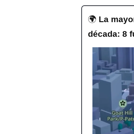
🌍​ 
La mayor
década: 8 