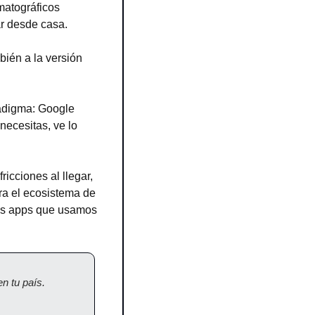
atográficos 
ar desde casa.
én a la versión 
adigma: Google 
ecesitas, ve lo 
cciones al llegar, 
a el ecosistema de 
las apps que usamos 
 tu país. 