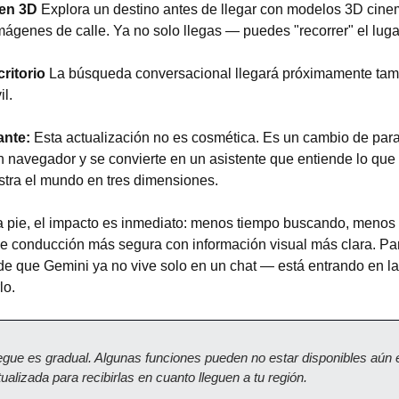
 en 3D
 Explora un destino antes de llegar con modelos 3D cinem
ágenes de calle. Ya no solo llegas — puedes "recorrer" el lug
ritorio
 La búsqueda conversacional llegará próximamente tambi
il.
ante:
 Esta actualización no es cosmética. Es un cambio de par
 navegador y se convierte en un asistente que entiende lo que n
stra el mundo en tres dimensiones.
a pie, el impacto es inmediato: menos tiempo buscando, menos fri
e conducción más segura con información visual más clara. Par
 de que Gemini ya no vive solo en un chat — está entrando en 
lo.
iegue es gradual. Algunas funciones pueden no estar disponibles aún en
alizada para recibirlas en cuanto lleguen a tu región.