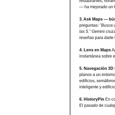
restaurantes, horar
— ha mejorado un 
3. Ask Maps — bú
preguntas: 
"Busca u
las 5."
 Gemini cruza
reseñas para darte 
4. Lens en Maps
 A
instantánea sobre 
5. Navegación 3D 
planos a un entorno
edificios, semáforos
inteligente y edific
6. HistoryPin
 En co
El pasado de cualqu