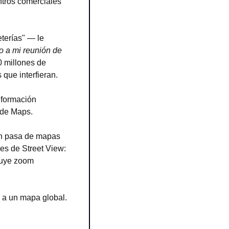
ntros comerciales 
terías" — le 
o a mi reunión de 
 millones de 
que interfieran.
nformación 
 de Maps.
ón pasa de mapas 
es de Street View: 
luye zoom 
 a un mapa global. 