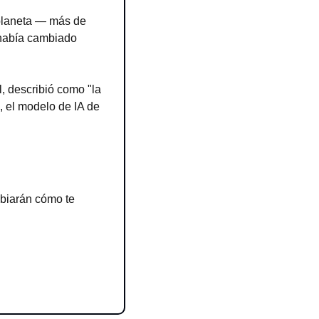
laneta — más de 
había cambiado 
, describió como "la 
el modelo de IA de 
iarán cómo te 