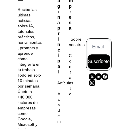
á
m
g
p
Recibe las 
i
r
últimas 
n
e
noticias 
a 
s
sobre IA, 
p
a
tutoriales 
r
prácticos, 
i
Sobre 
herramientas
n
nosotros
, prompts y 
c
aprende 
i
C
cómo 
p
o
Suscríbete
integrarla en 
a
n
tu trabajo - 
l
t
Todo en solo 
a
10 minutos 
Artículos
c
por semana. 
t
Únete a 
A
o
+40.000 
c
lectores de 
a
empresas 
d
como 
e
Google, 
m
Microsoft y 
i