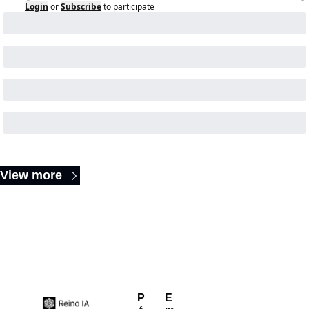
Login
or
Subscribe
to participate
Keep Reading
View more
P
E