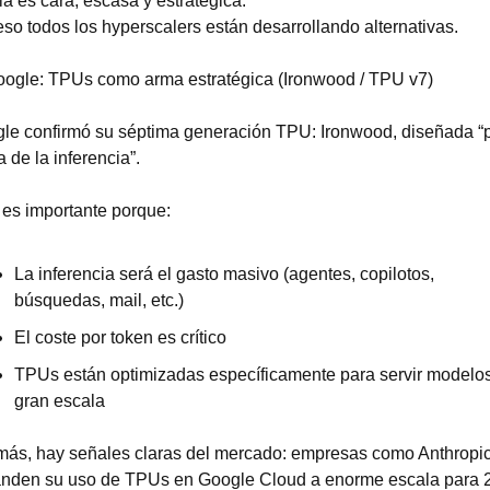
ia es cara, escasa y estratégica.
eso todos los hyperscalers están desarrollando alternativas.
oogle: TPUs como arma estratégica (Ironwood / TPU v7)
le confirmó su séptima generación TPU: Ironwood, diseñada “p
a de la inferencia”.
 es importante porque:
La inferencia será el gasto masivo (agentes, copilotos, 
búsquedas, mail, etc.)
El coste por token es crítico
TPUs están optimizadas específicamente para servir modelos
gran escala
ás, hay señales claras del mercado: empresas como Anthropic
nden su uso de TPUs en Google Cloud a enorme escala para 