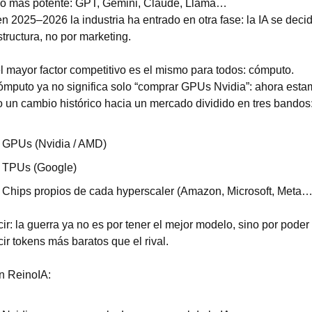
o más potente: GPT, Gemini, Claude, Llama…
n 2025–2026 la industria ha entrado en otra fase: la IA se decid
structura, no por marketing.
l mayor factor competitivo es el mismo para todos: cómputo.
ómputo ya no significa solo “comprar GPUs Nvidia”: ahora esta
 un cambio histórico hacia un mercado dividido en tres bandos
GPUs (Nvidia / AMD)
TPUs (Google)
Chips propios de cada hyperscaler (Amazon, Microsoft, Meta…
ir: la guerra ya no es por tener el mejor modelo, sino por poder 
ir tokens más baratos que el rival.
n ReinoIA: