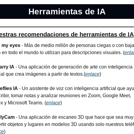
Herramientas de IA
estras recomendaciones de herramientas de IA
 my eyes 
- Más de medio millón de personas ciegas o con baja
n en todo el mundo lo utilizan para descripciones visuales. (
enla
arry IA
 - Una aplicación de generación de arte con inteligencia 
cial que crea imágenes a partir de textos.(
enlace
)
eflies IA
 - Un asistente de voz con inteligencia artificial que ayu
cribir, tomar notas y analizar reuniones en Zoom, Google Meet, 
 y Microsoft Teams. (
enlace
)
lyCam
 - Una aplicación de escaneo 3D que hace que sea muy f
rtir objetos y lugares en modelos 3D usando solo nuestros telé
ce
)