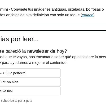
mini 
- Convierte tus imágenes antiguas, pixeladas, borrosas o 
as en fotos de alta definición con solo un toque (
enlace
)
as por leer...
te pareció la newsletter de hoy?
de que te vayas, nos encantaría saber qué opinas sobre la newsl
 para ayudarnos a mejorar el contenido.
️⭐️⭐️  Fue perfecto!
️ Estuvo bien
stuvo mal
r
Subscribe
to participate