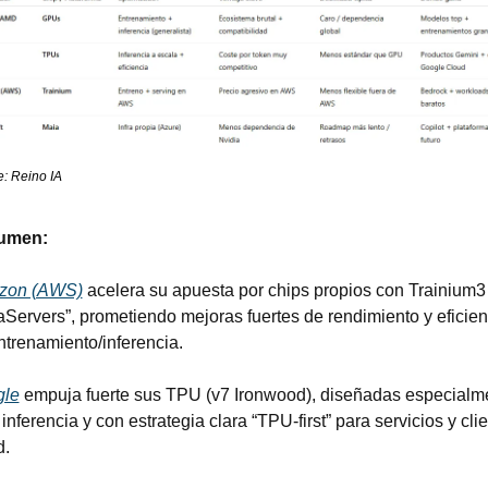
: Reino IA
umen: 
zon (AWS)
 acelera su apuesta por chips propios con Trainium3 
raServers”, prometiendo mejoras fuertes de rendimiento y eficienc
ntrenamiento/inferencia.
gle
 empuja fuerte sus TPU (v7 Ironwood), diseñadas especialme
inferencia y con estrategia clara “TPU-first” para servicios y clie
d.