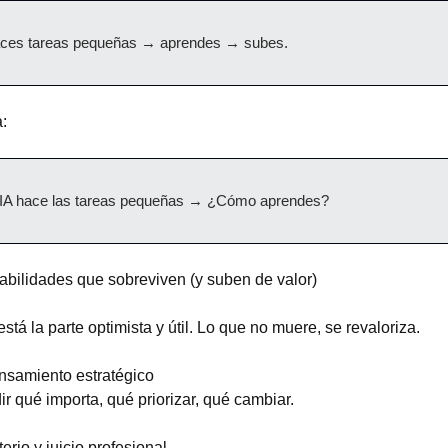
ces tareas pequeñas → aprendes → subes.
:
 IA hace las tareas pequeñas → ¿Cómo aprendes?
abilidades que sobreviven (y suben de valor)
está la parte optimista y útil. Lo que no muere, se revaloriza.
nsamiento estratégico
ir qué importa, qué priorizar, qué cambiar.
terio y juicio profesional