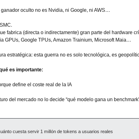
l ganador oculto no es Nvidia, ni Google, ni AWS…
TSMC.
e fabrica (directa o indirectamente) gran parte del hardware crít
ia GPUs, Google TPUs, Amazon Trainium, Microsoft Maia…
ura estratégica: esta guerra no es solo tecnológica, es geopolíti
qué es importante:
rque define el coste real de la IA
uturo del mercado no lo decide “qué modelo gana un benchmark”,
uánto cuesta servir 1 millón de tokens a usuarios reales