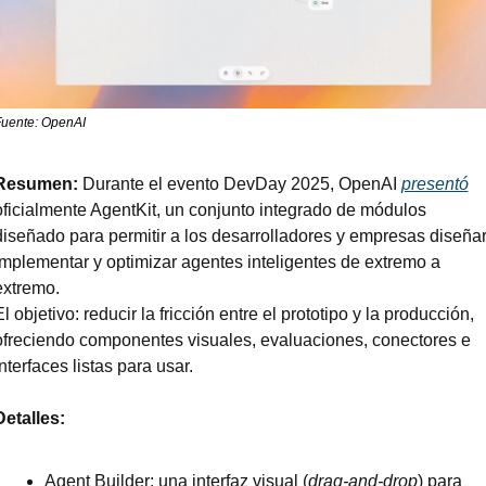
uente: OpenAI
Resumen: 
Durante el evento DevDay 2025, OpenAI 
presentó
oficialmente AgentKit, un conjunto integrado de módulos 
diseñado para permitir a los desarrolladores y empresas diseñar,
implementar y optimizar agentes inteligentes de extremo a 
extremo.
l objetivo: reducir la fricción entre el prototipo y la producción, 
ofreciendo componentes visuales, evaluaciones, conectores e 
interfaces listas para usar.
Detalles:
Agent Builder: una interfaz visual (
drag-and-drop
) para 