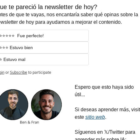
ue te pareció la newsletter de hoy?
tes de que te vayas, nos encantaría saber qué opinas sobre la 
wsletter de hoy para ayudarnos a mejorar el contenido.
⭐️⭐️⭐️⭐️⭐️  Fue perfecto!
⭐️⭐️⭐️ Estuvo bien
⭐️ Estuvo mal
gin
or
Subscribe
to participate
Espero que esto haya sido 
útil...
Si deseas aprender más, visit
este 
sitio web
.
Síguenos en 𝕏/Twitter para 
aprender más sobre IA: