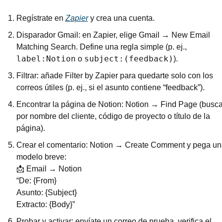
Regístrate en 
Zapier
 y crea una cuenta.
Disparador Gmail: en Zapier, elige Gmail → New Email 
Matching Search. Define una regla simple (p. ej., 
label:Notion
subject:(feedback)
 o 
).
Filtrar: añade Filter by Zapier para quedarte solo con los 
correos útiles (p. ej., si el asunto contiene “feedback”).
Encontrar la página de Notion: Notion → Find Page (busca
por nombre del cliente, código de proyecto o título de la 
página).
Crear el comentario: Notion → Create Comment y pega un 
modelo breve:
📩
 Email → Notion 
“De: {From}
Asunto: {Subject}
Extracto: {Body}”
Probar y activar: envíate un correo de prueba, verifica el 