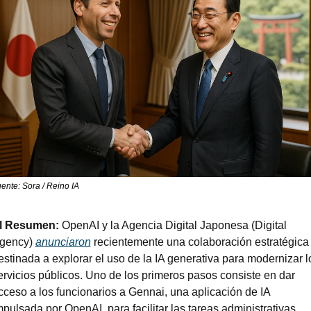
ente: Sora / Reino IA
l Resumen:
 OpenAI y la Agencia Digital Japonesa (Digital 
gency) 
anunciaron
 recientemente una colaboración estratégica 
estinada a explorar el uso de la IA generativa para modernizar lo
ervicios públicos. Uno de los primeros pasos consiste en dar 
cceso a los funcionarios a Gennai, una aplicación de IA 
mpulsada por OpenAI, para facilitar las tareas administrativas 