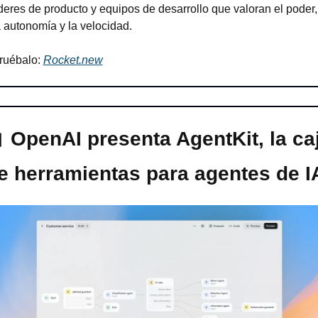
íderes de producto y equipos de desarrollo que valoran el poder, 
a autonomía y la velocidad.
ruébalo: 
Rocket.new

OpenAI presenta AgentKit, la caj
e herramientas para agentes de I