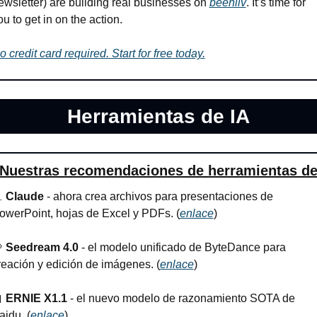
ewsletter) are building real businesses on 
beehiiv
. It’s time for 
ou to get in on the action.
o credit card required. Start for free today.
Herramientas de IA
Nuestras recomendaciones de herramientas de

Claude
 - ahora crea archivos para presentaciones de 
owerPoint, hojas de Excel y PDFs. (
enlace
)

Seedream 4.0
 - el modelo unificado de ByteDance para 
reación y edición de imágenes. (
enlace
)

ERNIE X1.1
 - el nuevo modelo de razonamiento SOTA de 
aidu. (
enlace
)