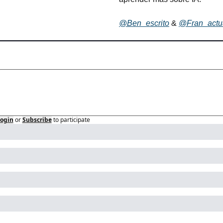
@Ben_escrito
 & 
@Fran_actu
y
ogin
or
Subscribe
to participate
ep Reading