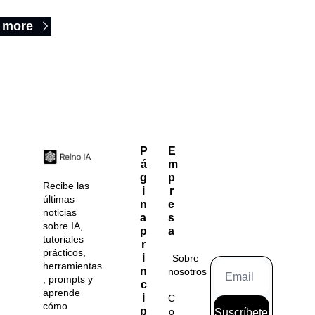
 more
P
E
á
m
g
p
Recibe las 
i
r
últimas 
n
e
noticias 
a 
s
sobre IA, 
p
a
tutoriales 
r
prácticos, 
i
Sobre 
herramientas
n
nosotros
, prompts y 
c
aprende 
i
C
cómo 
p
o
Suscríbete