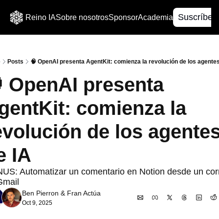
Suscríbet
Reino IA
Sobre nosotros
Sponsor
Academia
e
Posts
🧠 OpenAI presenta AgentKit: comienza la revolución de los agentes
 OpenAI presenta 
gentKit: comienza la 
evolución de los agentes
e IA
US: Automatizar un comentario en Notion desde un corr
Gmail
Ben Pierron
 & 
Fran Actúa
Oct 9, 2025