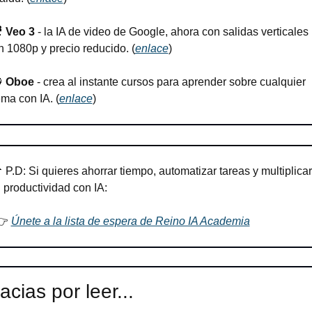

Veo 3
 - la IA de video de Google, ahora con salidas verticales 
n 1080p y precio reducido. (
enlace
)

Oboe
 - crea al instante cursos para aprender sobre cualquier 
ema con IA. (
enlace
)

 P.D: Si quieres ahorrar tiempo, automatizar tareas y multiplicar 
u productividad con IA:
👉 
Únete a la lista de espera de Reino IA Academia
acias por leer...