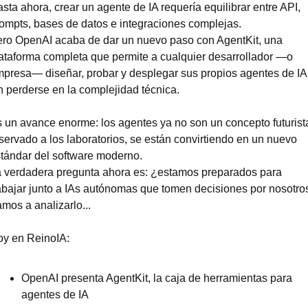
sta ahora, crear un agente de IA requería equilibrar entre API, 
ompts, bases de datos e integraciones complejas.
ro OpenAI acaba de dar un nuevo paso con AgentKit, una 
ataforma completa que permite a cualquier desarrollador —o 
presa— diseñar, probar y desplegar sus propios agentes de IA 
n perderse en la complejidad técnica.
 un avance enorme: los agentes ya no son un concepto futurista
servado a los laboratorios, se están convirtiendo en un nuevo 
tándar del software moderno.
 verdadera pregunta ahora es: ¿estamos preparados para 
abajar junto a IAs autónomas que tomen decisiones por nosotros
mos a analizarlo...
y en ReinoIA:
OpenAI presenta AgentKit, la caja de herramientas para 
agentes de IA