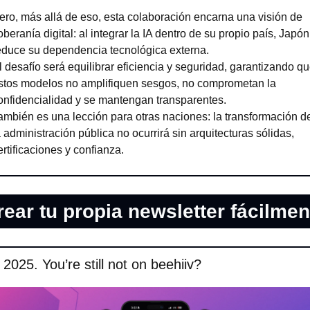
ero, más allá de eso, esta colaboración encarna una visión de 
oberanía digital: al integrar la IA dentro de su propio país, Japón 
educe su dependencia tecnológica externa.
l desafío será equilibrar eficiencia y seguridad, garantizando qu
stos modelos no amplifiquen sesgos, no comprometan la 
onfidencialidad y se mantengan transparentes.
ambién es una lección para otras naciones: la transformación de
a administración pública no ocurrirá sin arquitecturas sólidas, 
ertificaciones y confianza.
rear tu propia newsletter fácilmen
s 2025. You’re still not on beehiiv?