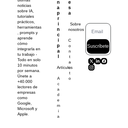
n
e
noticias 
a 
s
sobre IA, 
p
a
tutoriales 
r
prácticos, 
i
Sobre 
herramientas
n
nosotros
, prompts y 
c
aprende 
i
C
cómo 
p
o
Suscríbete
integrarla en 
a
n
tu trabajo - 
l
t
Todo en solo 
a
10 minutos 
Artículos
c
por semana. 
t
Únete a 
A
o
+40.000 
c
lectores de 
a
empresas 
d
como 
e
Google, 
m
Microsoft y 
i
Apple.
a