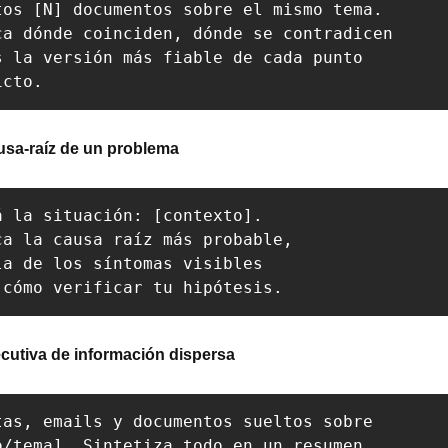
tos [N] documentos sobre el mismo tema. 

ca dónde coinciden, dónde se contradicen 

s la versión más fiable de cada punto 

icto.
ausa-raíz de un problema
á la situación: [contexto]. 

ca la causa raíz más probable, 

la de los síntomas visibles 

 cómo verificar tu hipótesis.
jecutiva de información dispersa
tas, emails y documentos sueltos sobre 

o/tema]. Sintetiza todo en un resumen 
