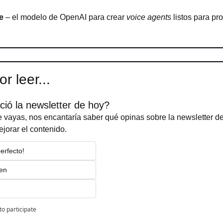
e
 – el modelo de OpenAI para crear 
voice agents
 listos para pr
r leer...
ció la newsletter de hoy?
 vayas, nos encantaría saber qué opinas sobre la newsletter de
jorar el contenido.
perfecto!
ien
to participate