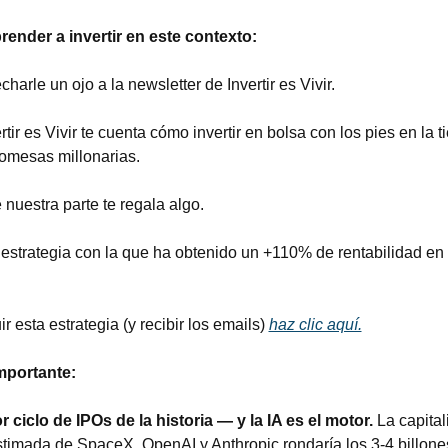
render a invertir en este contexto:
harle un ojo a la newsletter de Invertir es Vivir.
tir es Vivir te cuenta cómo invertir en bolsa con los pies en la tie
omesas millonarias.
 nuestra parte te regala algo.
a estrategia con la que ha obtenido un +110% de rentabilidad en l
 esta estrategia (y recibir los emails) 
haz clic aquí.
mportante:
r ciclo de IPOs de la historia — y la IA es el motor.
 La capital
imada de SpaceX, OpenAI y Anthropic rondaría los 3-4 billones