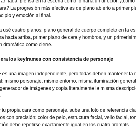
ar nada, piensa en la escena como lo haría un director: ¿cómo 
ra? La progresión más efectiva es de plano abierto a primer pl
ncipio y emoción al final.
 usé cuatro planos: plano general de cuerpo completo en la est
ra hacia arriba, primer plano de cara y hombros, y un primerísim
n dramática como cierre.
ra los keyframes con consistencia de personaje
 es una imagen independiente, pero todas deben mantener la 
al: mismo personaje, mismo entorno, misma iluminación general
generador de imágenes y copia literalmente la misma descripción
.
 tu propia cara como personaje, sube una foto de referencia clar
os con precisión: color de pelo, estructura facial, vello facial, to
ión debe repetirse exactamente igual en los cuatro prompts.