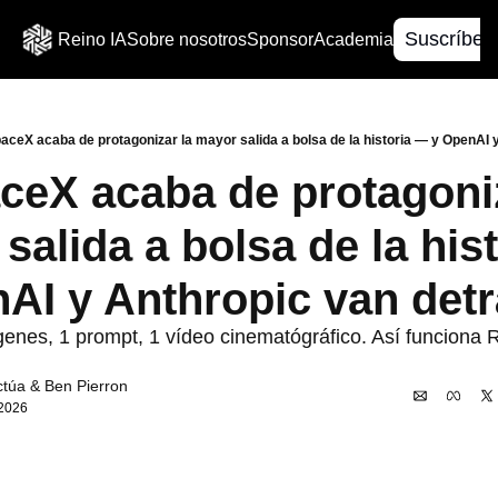
Suscríbet
Reino IA
Sobre nosotros
Sponsor
Academia
aceX acaba de protagonizar la mayor salida a bolsa de la historia — y OpenAI y
ceX acaba de protagoniz
salida a bolsa de la hist
AI y Anthropic van detr
nes, 1 prompt, 1 vídeo cinematógráfico. Así funciona R
ctúa
 & 
Ben Pierron
 2026