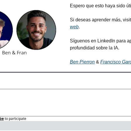
Espero que esto haya sido útil
Si deseas aprender más, visit
web
.
Síguenos en LinkedIn para a
profundidad sobre la IA.
Ben Pierron
 & 
Francisco Gar
be
to participate