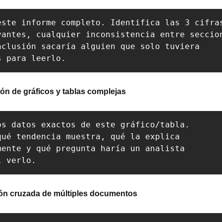
este informe completo. Identifica las 3 cifras
vantes, cualquier inconsistencia entre seccion
nclusión sacaría alguien que solo tuviera 

s para leerlo.
ción de gráficos y tablas complejas
os datos exactos de este gráfico/tabla. 

qué tendencia muestra, qué la explica 

mente y qué pregunta haría un analista 

l verlo.
ión cruzada de múltiples documentos