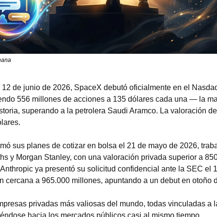
nana
 12 de junio de 2026, SpaceX debutó oficialmente en el Nasdaq b
do 556 millones de acciones a 135 dólares cada una — la may
istoria, superando a la petrolera Saudi Aramco. La valoración de 
lares.
mó sus planes de cotizar en bolsa el 21 de mayo de 2026, traba
 y Morgan Stanley, con una valoración privada superior a 850
Anthropic ya presentó su solicitud confidencial ante la SEC el 1 
n cercana a 965.000 millones, apuntando a un debut en otoño 
mpresas privadas más valiosas del mundo, todas vinculadas a la 
oviéndose hacia los mercados públicos casi al mismo tiempo.