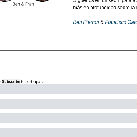
Síguenos en LinkedIn para ap
más en profundidad sobre la 
Ben Pierron
 & 
Francisco Gar
r
Subscribe
to participate