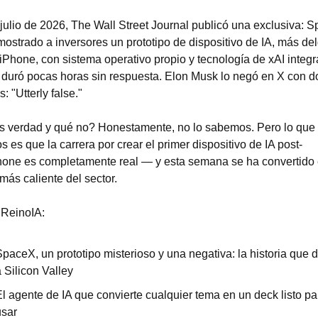
 julio de 2026, The Wall Street Journal publicó una exclusiva: S
mostrado a inversores un prototipo de dispositivo de IA, más del
iPhone, con sistema operativo propio y tecnología de xAI integr
a duró pocas horas sin respuesta. Elon Musk lo negó en X con do
: "Utterly false."
 verdad y qué no? Honestamente, no lo sabemos. Pero lo que s
 es que la carrera por crear el primer dispositivo de IA post-
one es completamente real — y esta semana se ha convertido e
más caliente del sector.
 ReinoIA:
paceX, un prototipo misterioso y una negativa: la historia que di
 Silicon Valley
l agente de IA que convierte cualquier tema en un deck listo par
usar