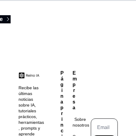
Reading
e
P
E
á
m
g
p
Recibe las 
i
r
últimas 
n
e
noticias 
a 
s
sobre IA, 
p
a
tutoriales 
r
prácticos, 
i
Sobre 
herramientas
n
nosotros
, prompts y 
c
aprende 