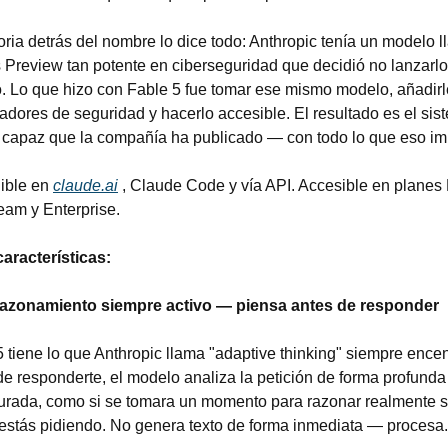
oria detrás del nombre lo dice todo: Anthropic tenía un modelo l
 Preview tan potente en ciberseguridad que decidió no lanzarlo 
o. Lo que hizo con Fable 5 fue tomar ese mismo modelo, añadirle
cadores de seguridad y hacerlo accesible. El resultado es el sis
 capaz que la compañía ha publicado — con todo lo que eso imp
ible en 
claude.ai
 , Claude Code y vía API. Accesible en planes P
eam y Enterprise.
características:
azonamiento siempre activo — piensa antes de responder
 tiene lo que Anthropic llama "adaptive thinking" siempre encen
e responderte, el modelo analiza la petición de forma profunda 
turada, como si se tomara un momento para razonar realmente so
 estás pidiendo. No genera texto de forma inmediata — procesa.