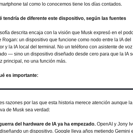
smartphone tal como lo conocemos tiene los días contados.
é tendría de diferente este dispositivo, según las fuentes
osofía descrita encaja con la visión que Musk expresó en el podc
 Rogan: un dispositivo que funcione como nodo entre la IA del 
or y la IA local del terminal. No un teléfono con asistente de voz 
do — sino un dispositivo diseñado desde cero para que la IA se
az principal, no una función más.
ué es importante:
es razones por las que esta historia merece atención aunque la 
iva de Musk sea verdad:
 guerra del hardware de IA ya ha empezado.
 OpenAI y Jony Ive
diseñando un dispositivo. Google lleva años metiendo Gemini e