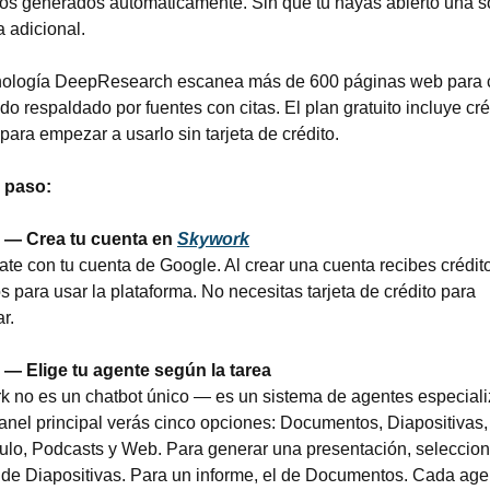
cos generados automáticamente. Sin que tú hayas abierto una so
 adicional.
nología DeepResearch escanea más de 600 páginas web para c
do respaldado por fuentes con citas. El plan gratuito incluye créd
 para empezar a usarlo sin tarjeta de crédito.
 paso:
 — Crea tu cuenta en 
Skywork
ate con tu cuenta de Google. Al crear una cuenta recibes crédito
os para usar la plataforma. No necesitas tarjeta de crédito para 
r.
 — Elige tu agente según la tarea
 no es un chatbot único — es un sistema de agentes especiali
anel principal verás cinco opciones: Documentos, Diapositivas,
ulo, Podcasts y Web. Para generar una presentación, selecciona
de Diapositivas. Para un informe, el de Documentos. Cada agen