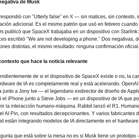
negativa de Musk
espondió con "Utterly false" en X — sin matices, sin contexto, s
ación adicional. Es el mismo patrón que usó en febrero cuando 
s publicó que SpaceX trabajaba en un dispositivo con Starlink: 
es escribió "We are not developing a phone." Dos negativas, d
ciones distintas, el mismo resultado: ninguna confirmación oficial
 contexto que hace la noticia relevante
ndientemente de si el dispositivo de SpaceX existe o no, la carr
rdware de IA es completamente real y está acelerando. OpenAI 
a junto a Jony Ive — el legendario exdirector de diseño de Apple
 el iPhone junto a Steve Jobs — en un dispositivo de IA que pod
nir la interacción humano-máquina. Rabbit lanzó el R1. Humane
el AI Pin, con resultados decepcionantes. Y varios fabricantes d
id están integrando modelos de IA directamente en el hardware
gunta que está sobre la mesa no es si Musk tiene un prototipo 