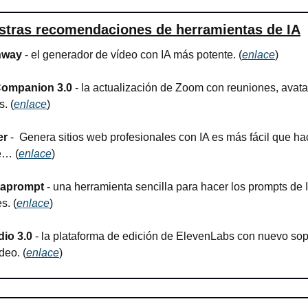
stras recomendaciones de herramientas de IA
nway
 - el generador de vídeo con IA más potente. (
enlace
)
Companion 3.0
 - la actualización de Zoom con reuniones, avatar
. (
enlace
)
er
 - 
 Genera sitios web profesionales con IA es más fácil que hac
fé…
 (
enlace
)
taprompt
 - una herramienta sencilla para hacer los prompts de 
s. (
enlace
)
dio 3.0
 - la plataforma de edición de ElevenLabs con nuevo sopo
deo. (
enlace
)