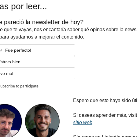
as por leer...
e pareció la newsletter de hoy?
e que te vayas, nos encantaría saber qué opinas sobre la newsle
para ayudarnos a mejorar el contenido.
️⭐️  Fue perfecto!
 Estuvo bien
uvo mal
Subscribe
to participate
Espero que esto haya sido útil
sitio web
.