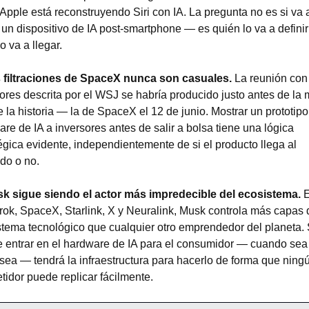
 Apple está reconstruyendo Siri con IA. La pregunta no es si va a
r un dispositivo de IA post-smartphone — es quién lo va a definir 
 va a llegar.
s filtraciones de SpaceX nunca son casuales.
 La reunión con 
ores descrita por el WSJ se habría producido justo antes de la 
 la historia — la de SpaceX el 12 de junio. Mostrar un prototipo
re de IA a inversores antes de salir a bolsa tiene una lógica 
égica evidente, independientemente de si el producto llega al 
do o no.
sk sigue siendo el actor más impredecible del ecosistema.
 E
rok, SpaceX, Starlink, X y Neuralink, Musk controla más capas d
tema tecnológico que cualquier otro emprendedor del planeta. S
 entrar en el hardware de IA para el consumidor — cuando sea 
ea — tendrá la infraestructura para hacerlo de forma que ningú
idor puede replicar fácilmente.