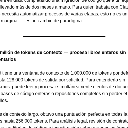
ería en días, completando una migración de código que a un equ
 llevado más de dos meses a mano. Para quien trabaja con Clau
 necesita automatizar procesos de varias etapas, esto no es una
 marginal — es un cambio de paradigma.
 millón de tokens de contexto — procesa libros enteros sin 
ntarlos
 tiene una ventana de contexto de 1.000.000 de tokens por defe
ta 128.000 tokens de salida por solicitud. Para entenderlo sin 
ismos: puede leer y procesar simultáneamente cientos de docum
 bases de código enteras o repositorios completos sin perder el h
llos.
s de contexto largo, obtuvo una puntuación perfecta en todas las
 hasta 256.000 tokens. Para análisis legal, revisión de contrato
os, auditorías de código o investigación sobre grandes volúmen