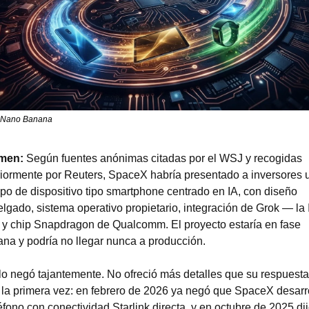
: Nano Banana
men: 
Según fuentes anónimas citadas por el WSJ y recogidas 
iormente por Reuters, SpaceX habría presentado a inversores u
ipo de dispositivo tipo smartphone centrado en IA, con diseño 
elgado, sistema operativo propietario, integración de Grok — la I
 y chip Snapdragon de Qualcomm. El proyecto estaría en fase 
na y podría no llegar nunca a producción.
o negó tajantemente. No ofreció más detalles que su respuesta 
la primera vez: en febrero de 2026 ya negó que SpaceX desarro
éfono con conectividad Starlink directa, y en octubre de 2025 dij