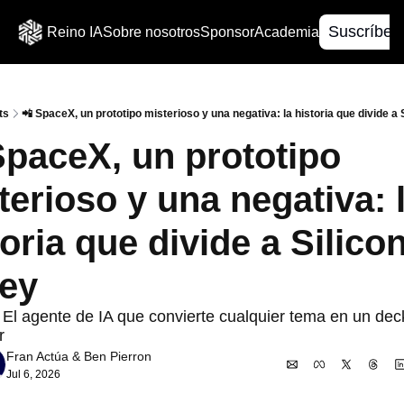
Suscríbet
Reino IA
Sobre nosotros
Sponsor
Academia
ts
📲​ SpaceX, un prototipo misterioso y una negativa: la historia que divide a 
 SpaceX, un prototipo 
terioso y una negativa: l
oria que divide a Silicon
ley
l agente de IA que convierte cualquier tema en un deck 
r
Fran Actúa
 & 
Ben Pierron
Jul 6, 2026